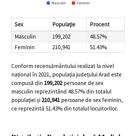
Masculin
Feminin
Sex
Populație
Procent
Masculin
199,202
48.57%
Feminin
210,941
51.43%
Conform recensământului realizat la nivel
național în 2021, populația
județului Arad
este
compusă din
199,202
persoane de sex
masculin reprezintând
48.57%
din totalul
populației și
210,941
persoane de sex feminin,
ce reprezintă
51.43%
din totalul locuitorilor.