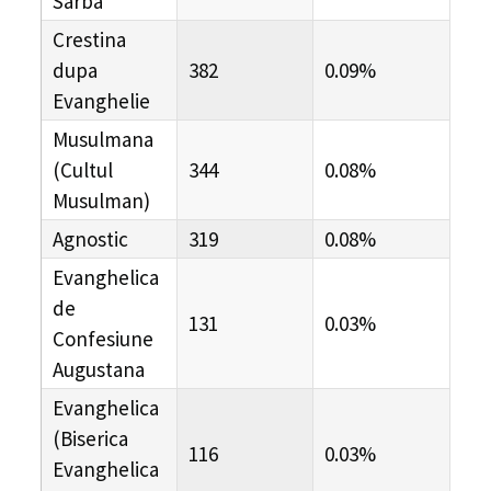
Sarba
Crestina
dupa
382
0.09%
Evanghelie
Musulmana
(Cultul
344
0.08%
Musulman)
Agnostic
319
0.08%
Evanghelica
de
131
0.03%
Confesiune
Augustana
Evanghelica
(Biserica
116
0.03%
Evanghelica