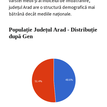
vârstei medii și al indicelui de îmbătrânire,
județul Arad
are o structură demografică mai
bătrână decât mediile naționale.
Populație Județul Arad
-
Distribuție
după Gen
48.6%
51.4%