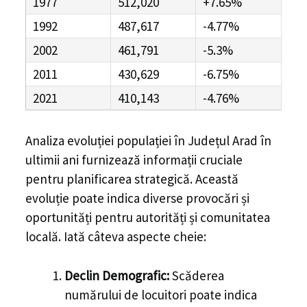
1977
512,020
+7.65%
1992
487,617
-4.77%
2002
461,791
-5.3%
2011
430,629
-6.75%
2021
410,143
-4.76%
Analiza evoluției populației în
Județul Arad
în
ultimii ani furnizează informații cruciale
pentru planificarea strategică. Această
evoluție poate indica diverse provocări și
oportunități pentru autorități și comunitatea
locală. Iată câteva aspecte cheie:
Declin Demografic:
Scăderea
numărului de locuitori poate indica