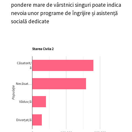
pondere mare de vârstnici singuri poate indica
nevoia unor programe de îngrijire și asistență
socială dedicate
Starea Civila 2
Căsatorit/
ă
Necăsat…
Populație
Văduv/ă
Divorțat/ă