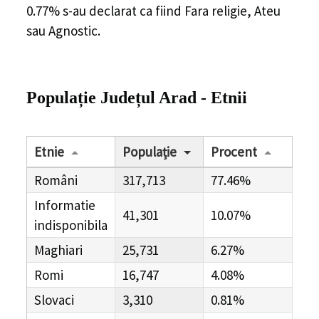
0.77% s-au declarat ca fiind Fara religie, Ateu
sau Agnostic.
Populație Județul Arad - Etnii
Etnie
Populație
Procent
Români
317,713
77.46%
Informatie
41,301
10.07%
indisponibila
Maghiari
25,731
6.27%
Romi
16,747
4.08%
Slovaci
3,310
0.81%