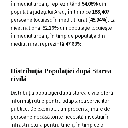
în mediul urban, reprezintând
54.06%
din
populația
județului Arad
, în timp ce
188,407
persoane locuiesc în mediul rural (
45.94%
). La
nivel național 52.16% din populație locuiește
în mediul urban, în timp de populația din
mediul rural reprezintă 47.83%.
Distribuția Populației
după Starea
civilă
Distribuția populației după starea civilă oferă
informații utile pentru adaptarea serviciilor
publice. De exemplu, un procentaj mare de
persoane necăsătorite necesită investiții în
infrastructura pentru tineri, în timp ce o