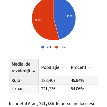
45.9%
54.1%
Rural
Urban
Mediul de
Populație
Procent
rezidență
Rural
188,407
45.94%
Urban
221,736
54.06%
În
județul Arad
,
221,736
de
persoane
locuiesc