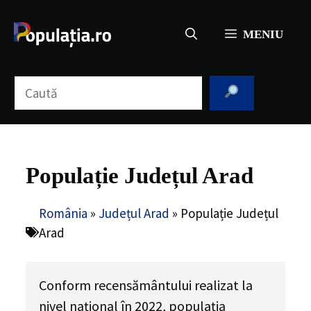
Sari
la
MENIU
conținut
Caută
Populație Județul Arad
România
»
Județul Arad
»
Populație Județul
Arad
Conform recensământului realizat la
nivel național în 2022, populația