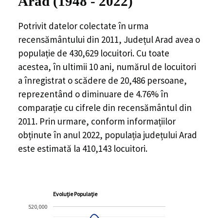
Arad
(1948 - 2022)
Potrivit datelor colectate în urma
recensământului din 2011,
Județul Arad
avea o
populație de
430,629
locuitori. Cu toate
acestea, în ultimii 10 ani, numărul de locuitori
a înregistrat o
scădere de
20,486
persoane,
reprezentând o
diminuare de 4.76%
în
comparație cu cifrele din recensământul din
2011. Prin urmare, conform informațiilor
obținute în anul 2022, populația județului Arad
este estimată la
410,143
locuitori.
Evoluție Populație
520,000