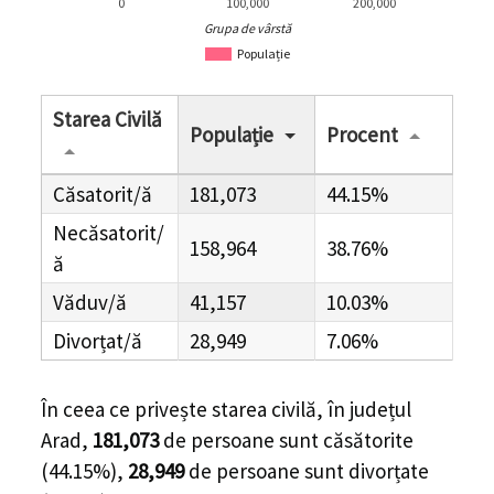
0
100,000
200,000
Grupa de vârstă
Populație
Starea Civilă
Populație
Procent
Căsatorit/ă
181,073
44.15%
Necăsatorit/
158,964
38.76%
ă
Văduv/ă
41,157
10.03%
Divorțat/ă
28,949
7.06%
În ceea ce privește starea civilă, în
județul
Arad
,
181,073
de
persoane
sunt căsătorite
(
44.15%
),
28,949
de
persoane
sunt divorțate