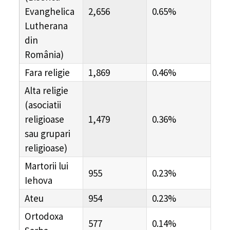
Evanghelica
2,656
0.65%
Lutherana
din
România)
Fara religie
1,869
0.46%
Alta religie
(asociatii
religioase
1,479
0.36%
sau grupari
religioase)
Martorii lui
955
0.23%
Iehova
Ateu
954
0.23%
Ortodoxa
577
0.14%