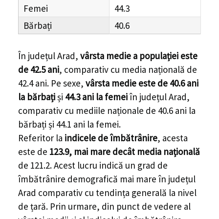
Femei
44.3
Bărbați
40.6
În
județul Arad
,
vârsta medie a populației este
de 42.5 ani
, comparativ cu media națională de
42.4 ani. Pe sexe,
vârsta medie este de 40.6 ani
la bărbați
și
44.3 ani la femei
în
județul Arad
,
comparativ cu mediile naționale de 40.6 ani la
bărbați și 44.1 ani la femei.
Referitor la
indicele de îmbătrânire
, acesta
este de
123.9, mai mare decât media națională
de 121.2. Acest lucru indică un grad de
îmbătrânire demografică mai mare în
județul
Arad
comparativ cu tendința generală la nivel
de țară. Prin urmare, din punct de vedere al