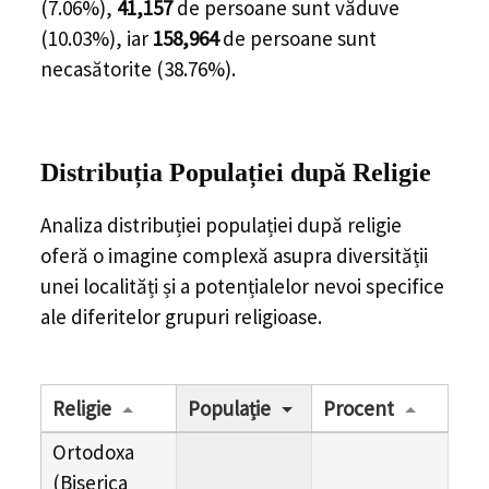
(
7.06%
),
41,157
de
persoane
sunt văduve
(
10.03%
), iar
158,964
de
persoane
sunt
necasătorite (
38.76%
).
Distribuția Populației
după Religie
Analiza distribuției populației după religie
oferă o imagine complexă asupra diversității
unei localități și a potențialelor nevoi specifice
ale diferitelor grupuri religioase.
Religie
Populație
Procent
Ortodoxa
(Biserica