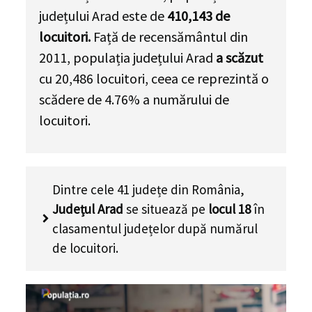
județului Arad este de
410,143
de
locuitori.
Față de recensământul din
2011, populația județului Arad
a scăzut
cu
20,486
locuitori, ceea ce reprezintă o
scădere de 4.76% a numărului de
locuitori
.
Dintre cele 41 județe din România,
Județul Arad
se situează pe
locul 18
în
clasamentul județelor după numărul
de locuitori.