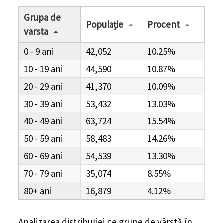
Grupa de
Populație
Procent
varsta
0 - 9
42,052
10.25%
10 - 19
44,590
10.87%
20 - 29
41,370
10.09%
30 - 39
53,432
13.03%
40 - 49
63,724
15.54%
50 - 59
58,483
14.26%
60 - 69
54,539
13.30%
70 - 79
35,074
8.55%
80+
16,879
4.12%
Analizarea distribuției pe grupe de vârstă în