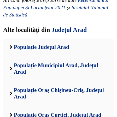
Articolul folosește drep surse de date
Recensământul
Populației Și Locuințelor 2021
și
Institutul Național
de Statistică
.
Alte localități din
Județul Arad
Populație Județul Arad
Populație Municipiul Arad, Județul
Arad
Populație Oraș Chișineu-Criș, Județul
Arad
Populație Oraș Curtici, Județul Arad