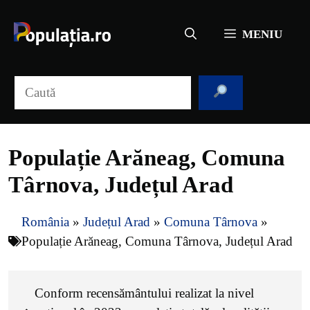
Sari
la
MENIU
conținut
Caută
Populație Arăneag, Comuna
Târnova, Județul Arad
România
»
Județul Arad
»
Comuna Târnova
»
Populație Arăneag, Comuna Târnova, Județul Arad
Conform recensământului realizat la nivel