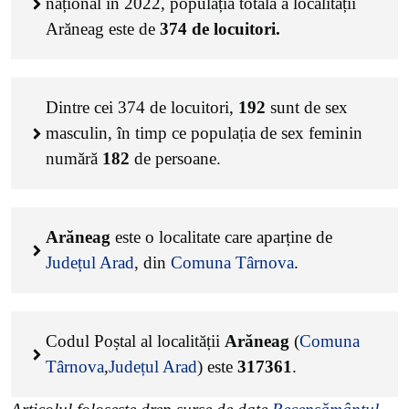
național în 2022, populația totală a localității
Arăneag este de
374
de locuitori.
Dintre cei
374
de locuitori,
192
sunt de sex
masculin, în timp ce populația de sex feminin
numără
182
de persoane.
Arăneag
este o localitate care aparține de
Județul Arad
, din
Comuna Târnova
.
Codul Poștal al localității
Arăneag
(
Comuna
Târnova
,
Județul Arad
) este
317361
.