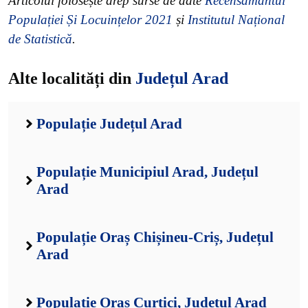
Articolul folosește drep surse de date
Recensământul
Populației Și Locuințelor 2021
și
Institutul Național
de Statistică
.
Alte localități din
Județul Arad
Populație Județul Arad
Populație Municipiul Arad, Județul
Arad
Populație Oraș Chișineu-Criș, Județul
Arad
Populație Oraș Curtici, Județul Arad