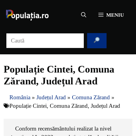
Sari
la
MENIU
conținut
Caută
Populație Cintei, Comuna
Zărand, Județul Arad
România
»
Județul Arad
»
Comuna Zărand
»
Populație Cintei, Comuna Zărand, Județul Arad
Conform recensământului realizat la nivel