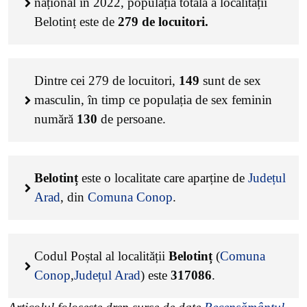
național în 2022, populația totală a localității
Belotinț este de
279
de locuitori.
Dintre cei
279
de locuitori,
149
sunt de sex
masculin, în timp ce populația de sex feminin
numără
130
de persoane.
Belotinț
este o localitate care aparține de
Județul
Arad
, din
Comuna Conop
.
Codul Poștal al localității
Belotinț
(
Comuna
Conop
,
Județul Arad
) este
317086
.