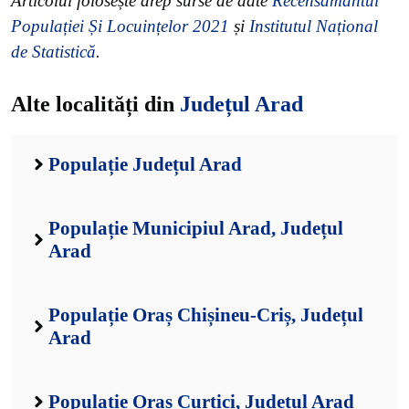
Articolul folosește drep surse de date
Recensământul
Populației Și Locuințelor 2021
și
Institutul Național
de Statistică
.
Alte localități din
Județul Arad
Populație Județul Arad
Populație Municipiul Arad, Județul
Arad
Populație Oraș Chișineu-Criș, Județul
Arad
Populație Oraș Curtici, Județul Arad