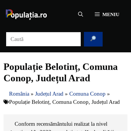
Sari
la
MENIU
conținut
Caută
Populație Belotinț, Comuna
Conop, Județul Arad
România
»
Județul Arad
»
Comuna Conop
»
Populație Belotinț, Comuna Conop, Județul Arad
Conform recensământului realizat la nivel