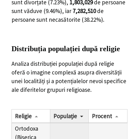
sunt divorțate (
7.23%
),
1,803,029
de
persoane
sunt văduve (
9.46%
), iar
7,282,510
de
persoane
sunt necasătorite (
38.22%
).
Distribuția populației
după religie
Analiza distribuției populației după religie
oferă o imagine complexă asupra diversității
unei localități și a potențialelor nevoi specifice
ale diferitelor grupuri religioase.
Religie
Populație
Procent
Ortodoxa
(Biserica