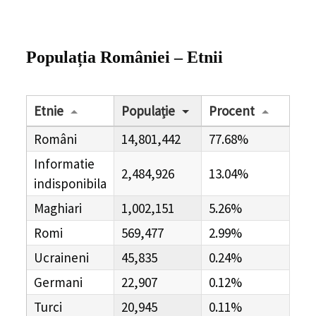
Populația
României
– Etnii
Etnie
Populație
Procent
Români
14,801,442
77.68%
Informatie
2,484,926
13.04%
indisponibila
Maghiari
1,002,151
5.26%
Romi
569,477
2.99%
Ucraineni
45,835
0.24%
Germani
22,907
0.12%
Turci
20,945
0.11%