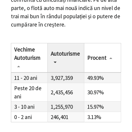
parte, o flotă auto mai nouă indică un nivel de
trai mai bun în rândul populației și o putere de
cumpărare în creștere.
Vechime
Autoturisme
Autoturism
Procent
11 - 20 ani
3,927,359
49.93%
Peste 20 de
2,435,456
30.97%
ani
3 - 10 ani
1,255,970
15.97%
0 - 2 ani
246,401
3.13%