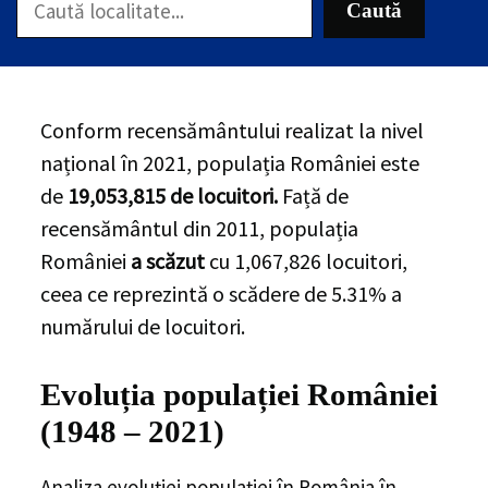
Caută
Conform recensământului realizat la nivel
național în 2021, populația României este
de
19,053,815
de locuitori.
Față de
recensământul din 2011, populația
României
a scăzut
cu
1,067,826
locuitori,
ceea ce reprezintă o scădere de 5.31% a
numărului de locuitori
.
Evoluția populației României
(1948 – 2021)
Analiza evoluției populației în România în