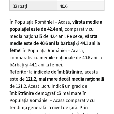
Bărbați
40.6
În Populația României – Acasa,
vârsta medie a
populației este de 42.4 ani
, comparativ cu
media națională de 42.4 ani. Pe sexe,
vârsta
medie este de 40.6 ani la bărbați
și
44.1 ani la
femei
în Populația României – Acasa,
comparativ cu mediile naționale de 40.6 ani la
bărbați și 44.1 ani la femei.
Referitor la
indicele de îmbătrânire
, acesta
este de
121.2, mai mare decât media națională
de 121.2. Acest lucru indică un grad de
îmbătrânire demografică mai mare în
Populația României – Acasa comparativ cu
tendința generală la nivel de țară. Prin