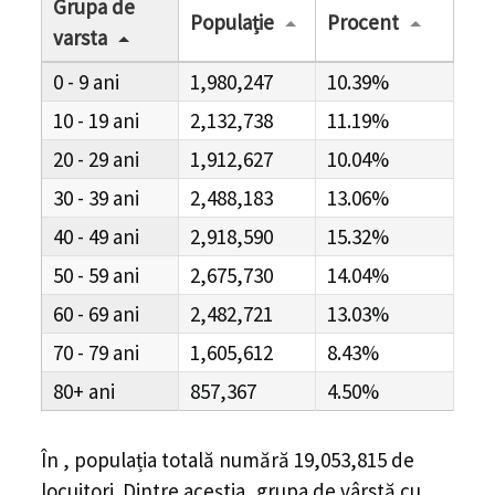
Grupa de
Populație
Procent
varsta
0 - 9
1,980,247
10.39%
10 - 19
2,132,738
11.19%
20 - 29
1,912,627
10.04%
30 - 39
2,488,183
13.06%
40 - 49
2,918,590
15.32%
50 - 59
2,675,730
14.04%
60 - 69
2,482,721
13.03%
70 - 79
1,605,612
8.43%
80+
857,367
4.50%
În , populația totală numără 19,053,815 de
locuitori. Dintre aceștia, grupa de vârstă cu