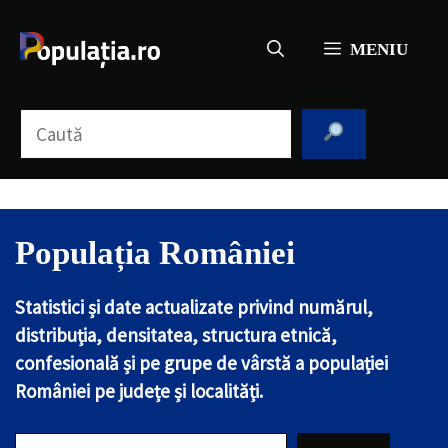
Sari
la
MENIU
conținut
Caută
Populația României
Statistici și date actualizate privind numărul,
distribuția, densitatea, structura etnică,
confesională și pe grupe de vârstă a populației
României pe județe și localități.
Caută