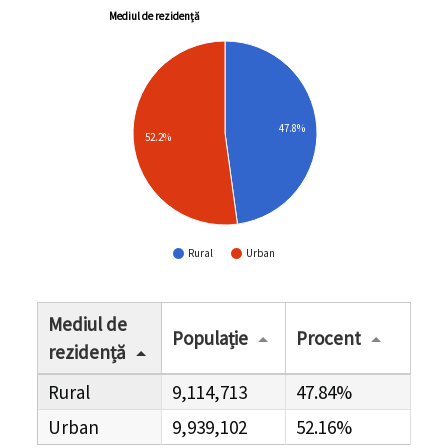
Mediul de rezidență
47.8%
52.2%
Rural
Urban
Mediul de
Populație
Procent
rezidență
Rural
9,114,713
47.84%
Urban
9,939,102
52.16%