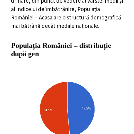
urmare, din punct de vedere al vârstei medii și
al indicelui de îmbătrânire, Populația
României – Acasa are o structură demografică
mai bătrână decât mediile naționale.
Populația României
–
distribuție
după gen
48.5%
51.5%