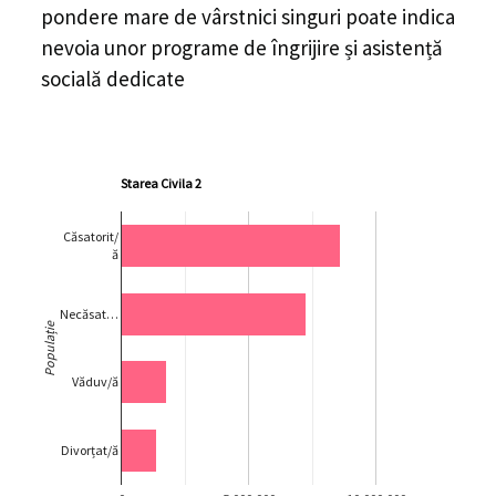
pondere mare de vârstnici singuri poate indica
nevoia unor programe de îngrijire și asistență
socială dedicate
Starea Civila 2
Căsatorit/
ă
Necăsat…
Populație
Văduv/ă
Divorțat/ă