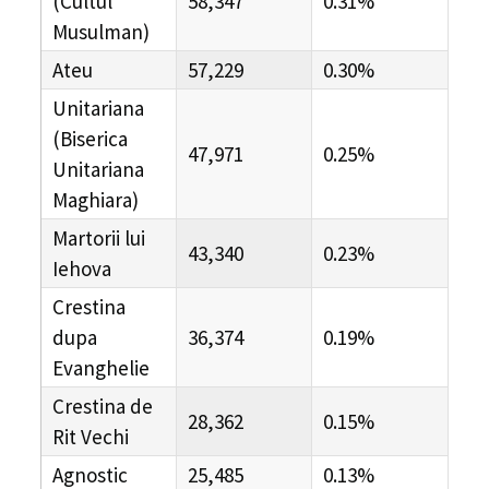
(Cultul
58,347
0.31%
Musulman)
Ateu
57,229
0.30%
Unitariana
(Biserica
47,971
0.25%
Unitariana
Maghiara)
Martorii lui
43,340
0.23%
Iehova
Crestina
dupa
36,374
0.19%
Evanghelie
Crestina de
28,362
0.15%
Rit Vechi
Agnostic
25,485
0.13%