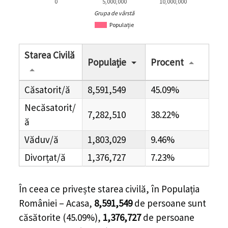
0
5,000,000
10,000,000
Grupa de vârstă
Populație
Starea Civilă
Populație
Procent
Căsatorit/ă
8,591,549
45.09%
Necăsatorit/
7,282,510
38.22%
ă
Văduv/ă
1,803,029
9.46%
Divorțat/ă
1,376,727
7.23%
În ceea ce privește starea civilă, în Populația
României – Acasa,
8,591,549
de
persoane
sunt
căsătorite (
45.09%
),
1,376,727
de
persoane