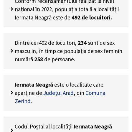
Conform recensământului realizat la nivel
național în 2022, populația totală a localității
Iermata Neagră este de
492
de locuitori.
Dintre cei
492
de locuitori,
234
sunt de sex
masculin, în timp ce populația de sex feminin
numără
258
de persoane.
Iermata Neagră
este o localitate care
aparține de
Județul Arad
, din
Comuna
Zerind
.
Codul Poștal al localității
Iermata Neagră