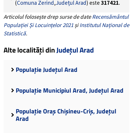
(
Comuna Zerind
,
Județul Arad
) este
317421
.
Articolul folosește drep surse de date
Recensământul
Populației Și Locuințelor 2021
și
Institutul Național de
Statistică
.
Alte localități din
Județul Arad
Populație Județul Arad
Populație Municipiul Arad, Județul Arad
Populație Oraș Chișineu-Criș, Județul
Arad