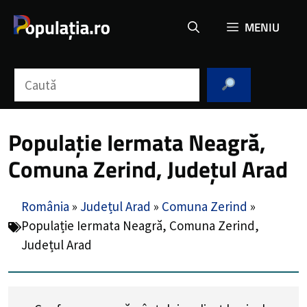
Sari
MENIU
la
conținut
Caută
Populație Iermata Neagră,
Comuna Zerind, Județul Arad
România
»
Județul Arad
»
Comuna Zerind
»
Populație Iermata Neagră, Comuna Zerind,
Județul Arad