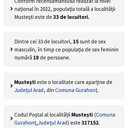
Conform recensământului realizat la nivel
național în 2022, populația totală a localității
Mustești este de
33
de locuitori.
Dintre cei
33
de locuitori,
15
sunt de sex
masculin, în timp ce populația de sex feminin
numără
18
de persoane.
Mustești
este o localitate care aparține de
Județul Arad
, din
Comuna Gurahonț
.
Codul Poștal al localității
Mustești
(
Comuna
Gurahonț
,
Județul Arad
) este
317152
.