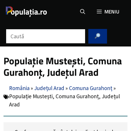
Sari
MENIU
la
conținut
Caută
Populație Mustești, Comuna
Gurahonț, Județul Arad
România
»
Județul Arad
»
Comuna Gurahonț
»
Populație Mustești, Comuna Gurahonț, Județul
Arad