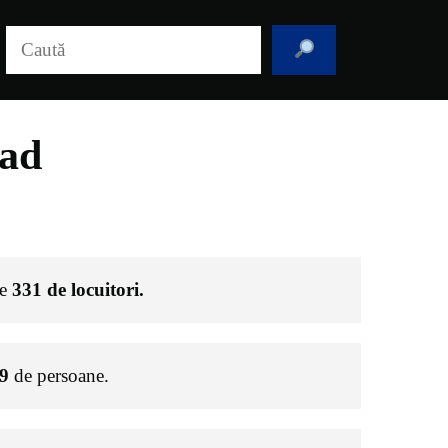
Caută
rad
de
331
de locuitori.
9
de persoane.