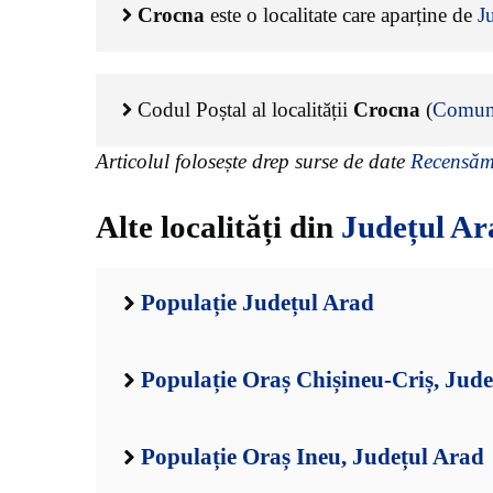
Crocna
este o localitate care aparține de
J
Codul Poștal al localității
Crocna
(
Comun
Articolul folosește drep surse de date
Recensămâ
Alte localități din
Județul Ar
Populație Județul Arad
Populație Oraș Chișineu-Criș, Jud
Populație Oraș Ineu, Județul Arad