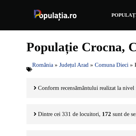
Sari
la
POPULAȚ
conținut
Populație Crocna, 
România
»
Județul Arad
»
Comuna Dieci
»
Conform recensământului realizat la nivel n
Dintre cei
331
de locuitori,
172
sunt de s