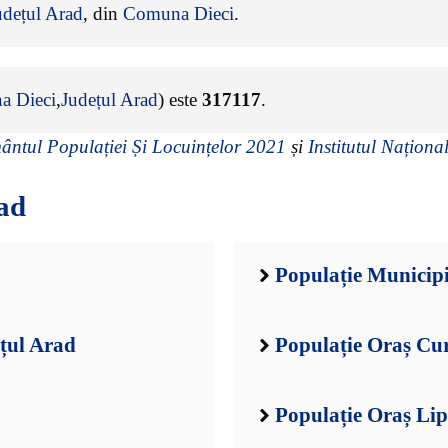
udețul Arad
, din
Comuna Dieci
.
a Dieci
,
Județul Arad
) este
317117
.
ntul Populației Și Locuințelor 2021
și
Institutul Național
ad
Populație Municipi
ețul Arad
Populație Oraș Cur
Populație Oraș Lip