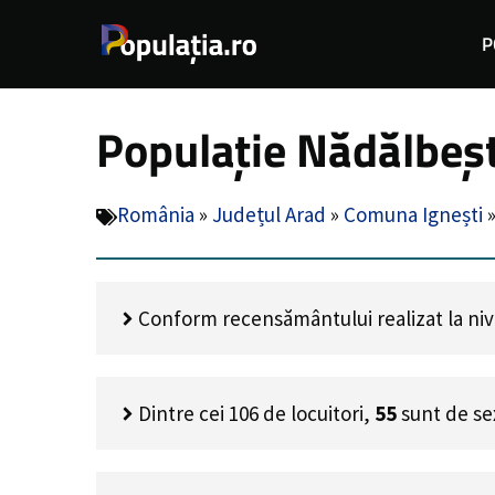
Sari
P
la
conținut
Populație Nădălbeșt
România
»
Județul Arad
»
Comuna Ignești
Conform recensământului realizat la nivel
Dintre cei
106
de locuitori,
55
sunt de se