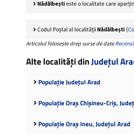
Nădălbești
este o localitate care aparț
Codul Poștal al localității
Nădălbești
(
Co
Articolul folosește drep surse de date
Recensă
Alte localități din
Județul Ara
Populație Județul Arad
Populație Oraș Chișineu-Criș, Jude
Populație Oraș Ineu, Județul Arad