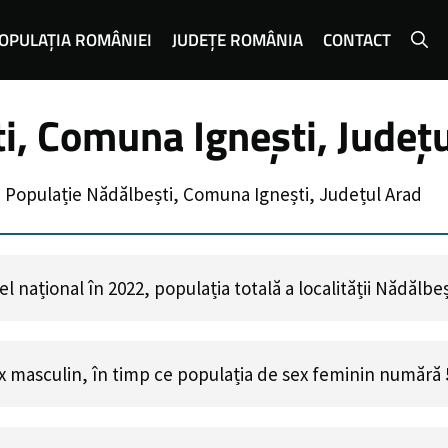
OPULAȚIA ROMÂNIEI
JUDEȚE ROMÂNIA
CONTACT
i, Comuna Ignești, Județ
»
Populație Nădălbești, Comuna Ignești, Județul Arad
 național în 2022, populația totală a localității Nădălbe
x masculin, în timp ce populația de sex feminin numără