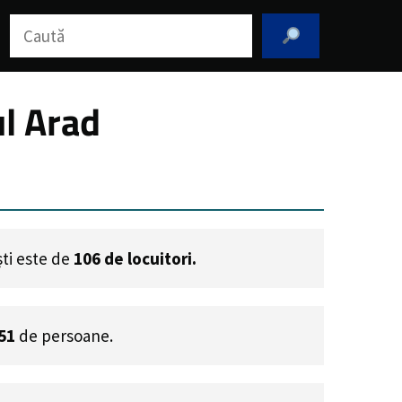
Caută
ul Arad
ști este de
106
de locuitori.
51
de persoane.