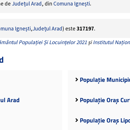
ine de
Județul Arad
, din
Comuna Ignești
.
muna Ignești
,
Județul Arad
) este
317197
.
mântul Populației Și Locuințelor 2021
și
Institutul Națion
d
Populație Municipi
țul Arad
Populație Oraș Curt
Populație Oraș Lip