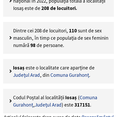
național în 2022, populația totală a localității
Iosaș este de
208
de locuitori.
Dintre cei
208
de locuitori,
110
sunt de sex
masculin, în timp ce populația de sex feminin
numără
98
de persoane.
Iosaș
este o localitate care aparține de
Județul Arad
, din
Comuna Gurahonț
.
Codul Poștal al localității
Iosaș
(
Comuna
Gurahonț
,
Județul Arad
) este
317151
.
Articolul folosește drep surse de date
Recensământul