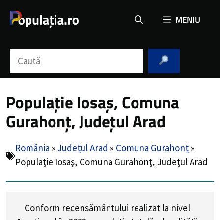
Sari
MENIU
la
conținut
Caută
Populație Iosaș, Comuna
Gurahonț, Județul Arad
România
»
Județul Arad
»
Comuna Gurahonț
»
Populație Iosaș, Comuna Gurahonț, Județul Arad
Conform recensământului realizat la nivel