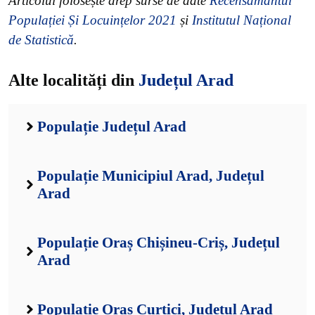
Articolul folosește drep surse de date
Recensământul
Populației Și Locuințelor 2021
și
Institutul Național
de Statistică
.
Alte localități din
Județul Arad
Populație Județul Arad
Populație Municipiul Arad, Județul
Arad
Populație Oraș Chișineu-Criș, Județul
Arad
Populație Oraș Curtici, Județul Arad