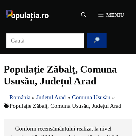
Sari
la
MENIU
conținut
Caută
Populație Zăbalț, Comuna
Ususău, Județul Arad
România
»
Județul Arad
»
Comuna Ususău
»
Populație Zăbalț, Comuna Ususău, Județul Arad
Conform recensământului realizat la nivel