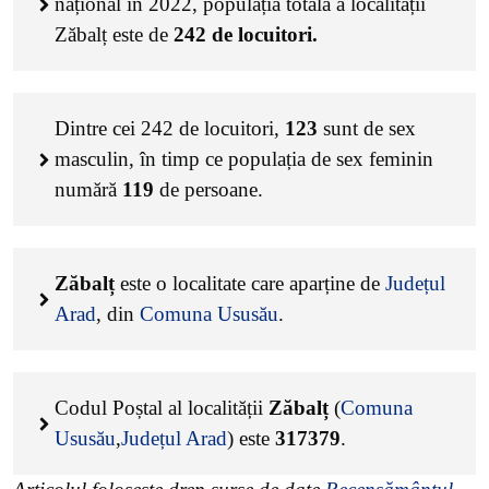
național în 2022, populația totală a localității
Zăbalț este de
242
de locuitori.
Dintre cei
242
de locuitori,
123
sunt de sex
masculin, în timp ce populația de sex feminin
numără
119
de persoane.
Zăbalț
este o localitate care aparține de
Județul
Arad
, din
Comuna Ususău
.
Codul Poștal al localității
Zăbalț
(
Comuna
Ususău
,
Județul Arad
) este
317379
.