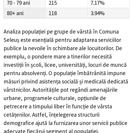
70 - 79
215
7.17%
80+
118
3.94%
Analiza populației pe grupe de vârstă în
Comuna
Seleuș
este esențială pentru adaptarea serviciilor
publice la nevoile în schimbare ale locuitorilor. De
exemplu, o pondere mare a tinerilor necesită
investiții în școli, licee, universități, locuri de muncă
pentru absolvenți. O populație îmbătrânită impune
măsuri privind asistența socială și medicală dedicată
vârstnicilor. Autoritățile pot regândi amenajările
urbane, programele culturale, opțiunile de
petrecere a timpului liber în funcție de vârsta
cetățenilor. Astfel, înțelegerea structurii
demografice ajută la furnizarea unor servicii publice
adecvate fiecărui segment al populației.