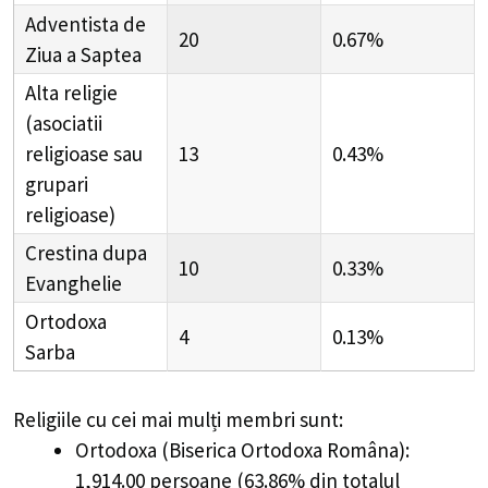
Adventista de
20
0.67%
Ziua a Saptea
Alta religie
(asociatii
religioase sau
13
0.43%
grupari
religioase)
Crestina dupa
10
0.33%
Evanghelie
Ortodoxa
4
0.13%
Sarba
Religiile cu cei mai mulți membri sunt:
Ortodoxa (Biserica Ortodoxa Româna):
1,914.00 persoane (63.86% din totalul