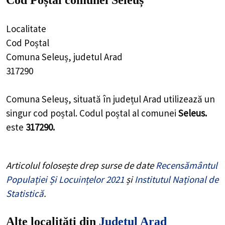
Cod Poștal comunei Seleuș
Localitate
Cod Poștal
Comuna Seleuș, judetul Arad
317290
Comuna Seleuș, situată în județul Arad utilizează un
singur cod poștal. Codul poștal al comunei
Seleus.
este
317290.
Articolul folosește drep surse de date
Recensământul
Populației Și Locuințelor 2021
și
Institutul Național de
Statistică
.
Alte localități din
Județul Arad