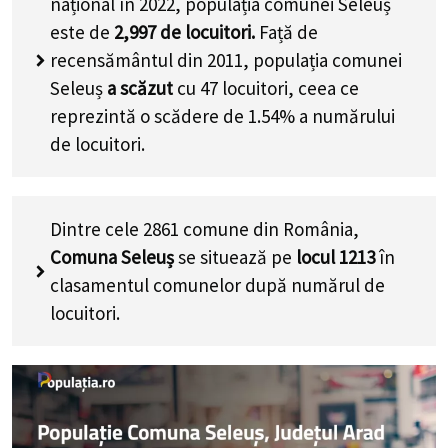
național în 2022, populația comunei Seleuș
este de
2,997
de locuitori.
Față de
recensământul din 2011, populația comunei
Seleuș
a scăzut
cu
47
locuitori, ceea ce
reprezintă o scădere de 1.54% a numărului
de locuitori
.
Dintre cele 2861 comune din România,
Comuna Seleuș
se situează pe
locul 1213
în
clasamentul comunelor după numărul de
locuitori.