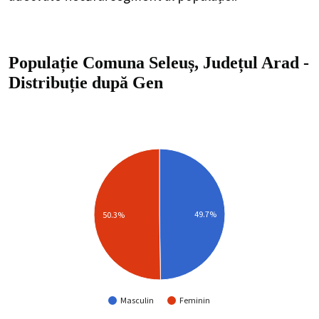
Populație Comuna Seleuș, Județul Arad
-
Distribuție
după Gen
49.7%
50.3%
Masculin
Feminin