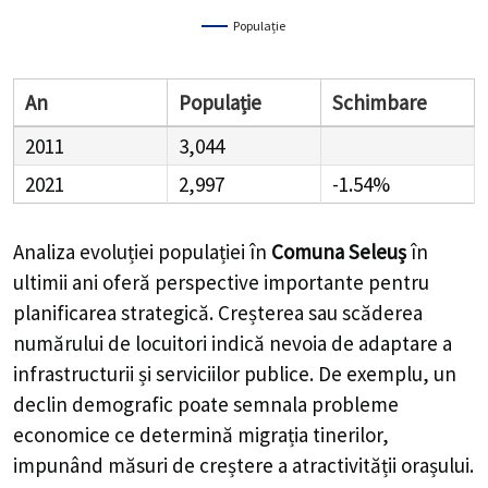
Populație
An
Populație
Schimbare
2011
3,044
2021
2,997
-1.54%
Analiza evoluției populației în
Comuna Seleuș
în
ultimii ani oferă perspective importante pentru
planificarea strategică. Creșterea sau scăderea
numărului de locuitori indică nevoia de adaptare a
infrastructurii și serviciilor publice. De exemplu, un
declin demografic poate semnala probleme
economice ce determină migrația tinerilor,
impunând măsuri de creștere a atractivității orașului.