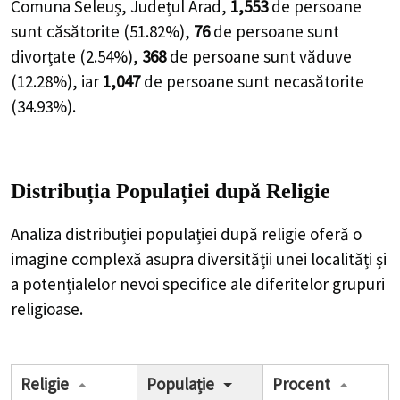
Comuna Seleuș, Județul Arad,
1,553
de
persoane
sunt căsătorite (
51.82%
),
76
de
persoane
sunt
divorțate (
2.54%
),
368
de
persoane
sunt văduve
(
12.28%
), iar
1,047
de
persoane
sunt necasătorite
(
34.93%
).
Distribuția Populației
după Religie
Analiza distribuției populației după religie oferă o
imagine complexă asupra diversității unei localități și
a potențialelor nevoi specifice ale diferitelor grupuri
religioase.
Religie
Populație
Procent