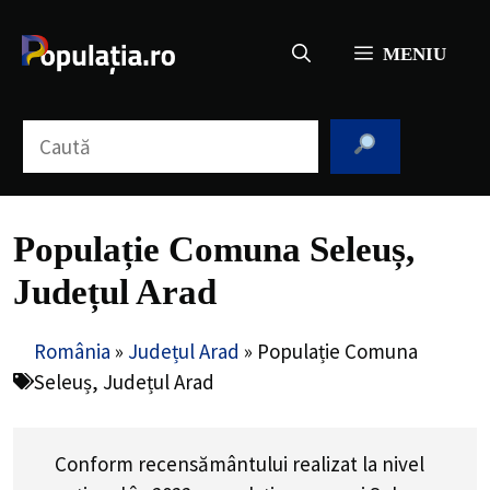
Sari
la
MENIU
conținut
Caută
Populație Comuna Seleuș,
Județul Arad
România
»
Județul Arad
»
Populație Comuna
Seleuș, Județul Arad
Conform recensământului realizat la nivel