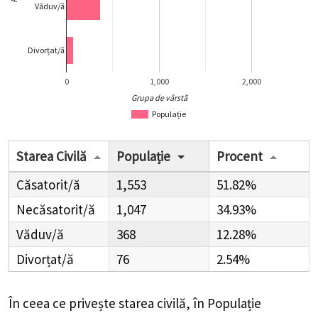
Văduv/ă
Divorțat/ă
0
1,000
2,000
Grupa de vârstă
Populație
Starea Civilă
Populație
Procent
Căsatorit/ă
1,553
51.82%
Necăsatorit/ă
1,047
34.93%
Văduv/ă
368
12.28%
Divorțat/ă
76
2.54%
În ceea ce privește starea civilă, în Populație