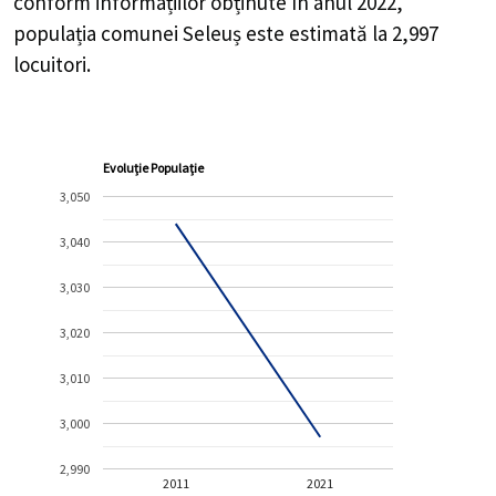
conform informațiilor obținute în anul 2022,
populația comunei Seleuș este estimată la
2,997
locuitori.
Evoluție Populație
3,050
3,040
3,030
3,020
3,010
3,000
2,990
2011
2021