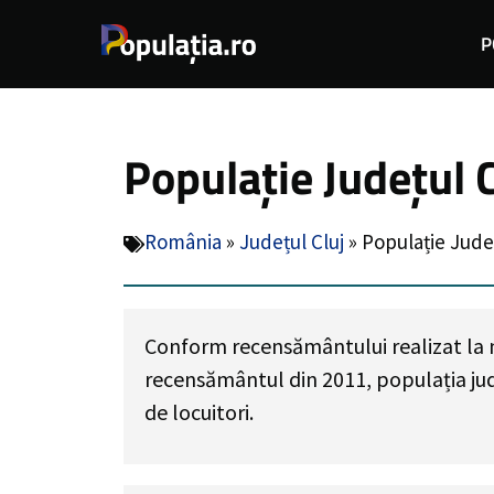
Sari
P
la
conținut
Populație Județul C
România
»
Județul Cluj
»
Populație Județ
Conform recensământului realizat la ni
recensământul din 2011, populația jud
de locuitori
.