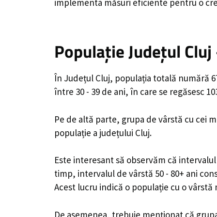
implementa măsuri eficiente pentru o creșt
Populație Județul Cluj
În Județul Cluj, populația totală numără 6
între 30 - 39 de ani, în care se regăsesc 
Pe de altă parte, grupa de vârstă cu cei m
populație a județului Cluj.
Este interesant să observăm că intervalul d
timp, intervalul de vârstă 50 - 80+ ani con
Acest lucru indică o populație cu o vârst
De asemenea, trebuie menționat că grupa d