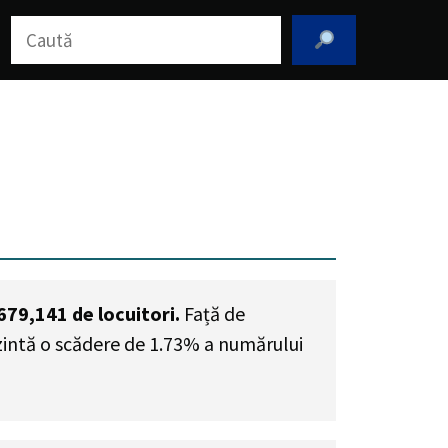
Caută
679,141
de locuitori.
Față de
ezintă o scădere de 1.73% a numărului