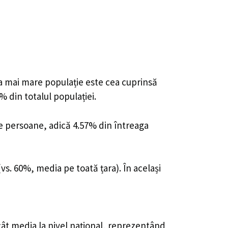
cea mai mare populație este cea cuprinsă
% din totalul populației.
 de persoane, adică 4.57% din întreaga
vs. 60%, media pe toată țara). În același
cât media la nivel național, reprezentând