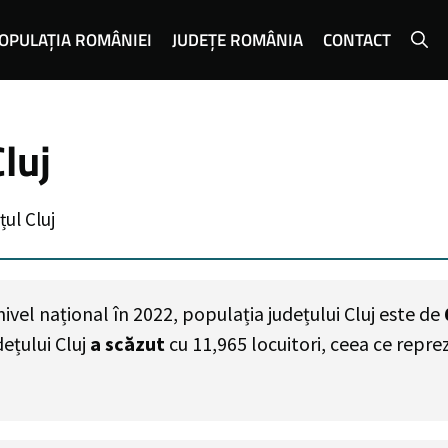
OPULAȚIA ROMÂNIEI
JUDEȚE ROMÂNIA
CONTACT
luj
ul Cluj
vel național în 2022, populația județului Cluj este de
ețului Cluj
a scăzut
cu
11,965
locuitori, ceea ce repr