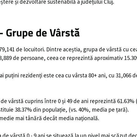
ere și dezvoltare sustenabilă a județului Cluj.
 - Grupe de Vârstă
79,141 de locuitori. Dintre aceștia, grupa de vârstă cu 
103,889 de persoane, ceea ce reprezintă aproximativ 15.30
ai puțini rezidenți este cea cu vârsta 80+ ani, cu 31,066
e vârstă cuprins între 0 și 49 de ani reprezintă 61.63% (
stituie 38.37% din populație, (vs. 40%, media pe țară).
ă medie mai tânără decât media națională.
e vârstă 0 - 9 ani se situează la un nivel mai scăzut de