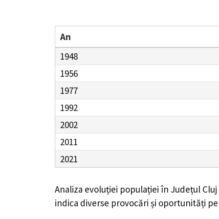
An
1948
1956
1977
1992
2002
2011
2021
Analiza evoluției populației în
Județul Cluj
indica diverse provocări și oportunități pe