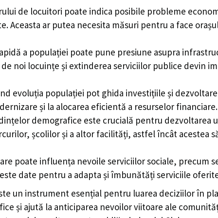
ui de locuitori poate indica posibile probleme economic
e. Aceasta ar putea necesita măsuri pentru a face orașul 
pidă a populației poate pune presiune asupra infrastruct
de noi locuințe și extinderea serviciilor publice devin i
nd evoluția populației pot ghida investițiile și dezvoltare
rnizare și la alocarea eficientă a resurselor financiare.
ințelor demografice este crucială pentru dezvoltarea ur
rilor, școlilor și a altor facilități, astfel încât acestea s
e poate influența nevoile serviciilor sociale, precum serv
aceste date pentru a adapta și îmbunătăți serviciile oferit
este un instrument esențial pentru luarea deciziilor în pl
 și ajută la anticiparea nevoilor viitoare ale comunității