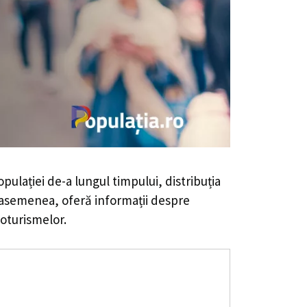
opulației de-a lungul timpului, distribuția
De asemenea, oferă informații despre
toturismelor.