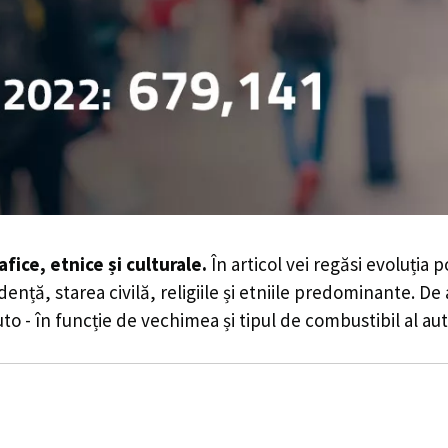
fice, etnice și culturale.
În articol vei regăsi evoluția p
dență, starea civilă, religiile și etniile predominante. 
to - în funcție de vechimea și tipul de combustibil al au