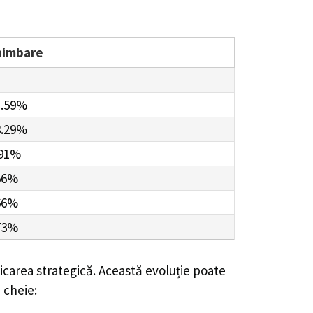
himbare
1.59%
3.29%
.91%
56%
66%
73%
ficarea strategică. Această evoluție poate
 cheie: