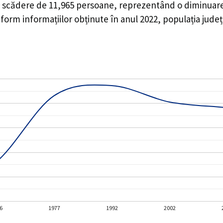
o
scădere de
11,965
persoane, reprezentând o
diminuar
rm informațiilor obținute în anul 2022, populația județu
6
1977
1992
2002