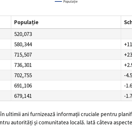
Populație
Populație
Sc
520,073
580,344
+1
715,507
+2
736,301
+2
702,755
-4.
691,106
-1.
679,141
-1.
în ultimii ani furnizează informații cruciale pentru plani
ntru autorități și comunitatea locală. Iată câteva aspecte