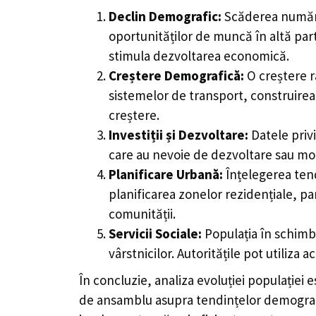
Declin Demografic:
Scăderea numărul
oportunităților de muncă în altă part
stimula dezvoltarea economică.
Creștere Demografică:
O creștere ra
sistemelor de transport, construirea 
creștere.
Investiții și Dezvoltare:
Datele privi
care au nevoie de dezvoltare sau mode
Planificare Urbană:
Înțelegerea tend
planificarea zonelor rezidențiale, parcu
comunității.
Servicii Sociale:
Populația în schimbar
vârstnicilor. Autoritățile pot utiliza 
În concluzie, analiza evoluției populației 
de ansamblu asupra tendințelor demografice