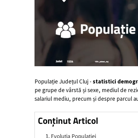
Populație Județul Cluj -
statistici demogra
pe grupe de vârstă și sexe, mediul de rezi
salariul mediu, precum și despre parcul au
Conținut Articol
Evoluția Populației