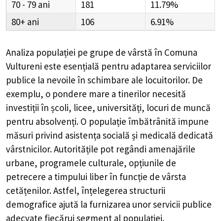
70 - 79
181
11.79%
80+
106
6.91%
Analiza populației pe grupe de vârstă în
Comuna
Vultureni
este esențială pentru adaptarea serviciilor
publice la nevoile în schimbare ale locuitorilor. De
exemplu, o pondere mare a tinerilor necesită
investiții în școli, licee, universități, locuri de muncă
pentru absolvenți. O populație îmbătrânită impune
măsuri privind asistența socială și medicală dedicată
vârstnicilor. Autoritățile pot regândi amenajările
urbane, programele culturale, opțiunile de
petrecere a timpului liber în funcție de vârsta
cetățenilor. Astfel, înțelegerea structurii
demografice ajută la furnizarea unor servicii publice
adecvate fiecărui segment al populației.