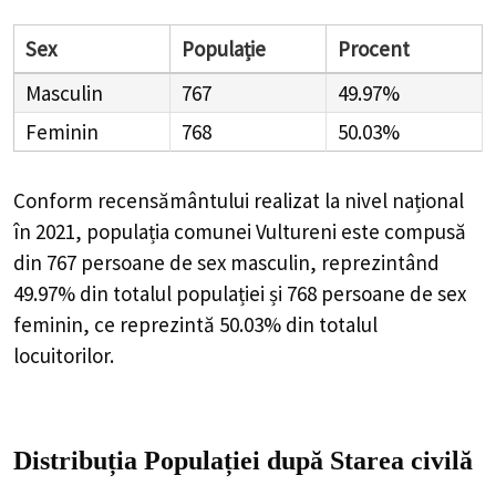
Sex
Populație
Procent
Masculin
767
49.97%
Feminin
768
50.03%
Conform recensământului realizat la nivel național
în 2021, populația comunei Vultureni este compusă
din
767
persoane de sex masculin, reprezintând
49.97%
din totalul populației și
768
persoane de sex
feminin, ce reprezintă
50.03%
din totalul
locuitorilor.
Distribuția Populației
după Starea civilă