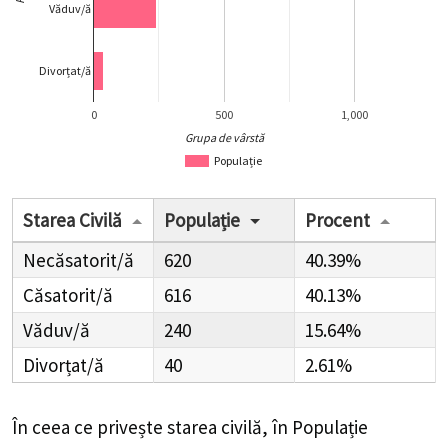
Văduv/ă
Divorțat/ă
0
500
1,000
Grupa de vârstă
Populație
Starea Civilă
Populație
Procent
Necăsatorit/ă
620
40.39%
Căsatorit/ă
616
40.13%
Văduv/ă
240
15.64%
Divorțat/ă
40
2.61%
În ceea ce privește starea civilă, în Populație