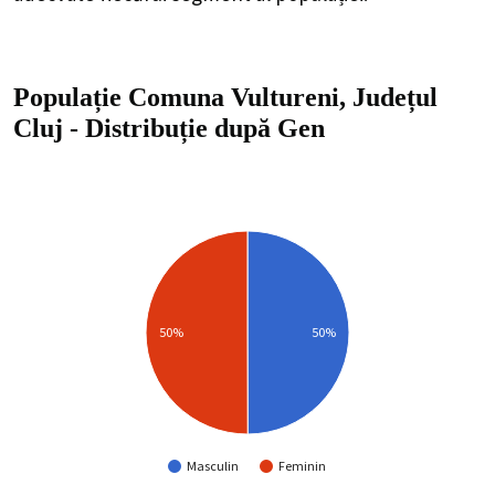
Populație Comuna Vultureni, Județul
Cluj
-
Distribuție
după Gen
50%
50%
Masculin
Feminin