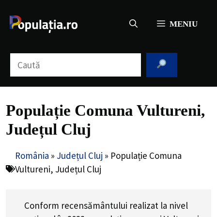
Sari
la
MENIU
conținut
Caută
Populație Comuna Vultureni,
Județul Cluj
România
»
Județul Cluj
»
Populație Comuna
Vultureni, Județul Cluj
Conform recensământului realizat la nivel