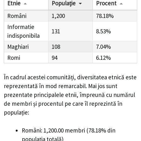
Etnie
Populație
Procent
Români
1,200
78.18%
Informatie
131
8.53%
indisponibila
Maghiari
108
7.04%
Romi
94
6.12%
În cadrul acestei comunități, diversitatea etnică este
reprezentată în mod remarcabil. Mai jos sunt
prezentate principalele etnii, împreună cu numărul
de membri și procentul pe care îl reprezintă în
populație:
Români: 1,200.00 membri (78.18% din
populația totală)