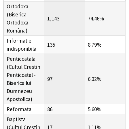
Ortodoxa
(Biserica
1,143
74.46%
Ortodoxa
Româna)
Informatie
135
8.79%
indisponibila
Penticostala
(Cultul Crestin
Penticostal -
97
6.32%
Biserica lui
Dumnezeu
Apostolica)
Reformata
86
5.60%
Baptista
(Cultul Crestin
17
1.11%