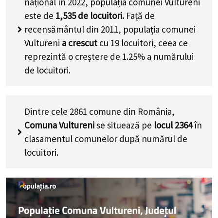
național în 2022, populația comunei Vultureni
este de
1,535
de locuitori.
Față de
recensământul din 2011, populația comunei
Vultureni
a crescut
cu
19
locuitori, ceea ce
reprezintă o creștere de 1.25% a numărului
de locuitori
.
Dintre cele 2861 comune din România,
Comuna Vultureni
se situează pe
locul 2364
în
clasamentul comunelor după numărul de
locuitori.