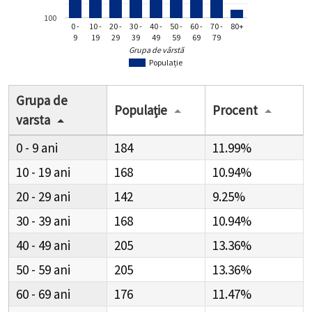
100
0 -
10 -
20 -
30 -
40 -
50 -
60 -
70 -
80+
9
19
29
39
49
59
69
79
Grupa de vârstă
Populație
Grupa de
Populație
Procent
varsta
0 - 9
184
11.99%
10 - 19
168
10.94%
20 - 29
142
9.25%
30 - 39
168
10.94%
40 - 49
205
13.36%
50 - 59
205
13.36%
60 - 69
176
11.47%