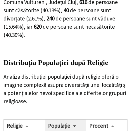
Comuna Vultureni, Județul Cluj,
616
de
persoane
sunt căsătorite (
40.13%
),
40
de
persoane
sunt
divorțate (
2.61%
),
240
de
persoane
sunt văduve
(
15.64%
), iar
620
de
persoane
sunt necasătorite
(
40.39%
).
Distribuția Populației
după Religie
Analiza distribuției populației după religie oferă o
imagine complexă asupra diversității unei localități și
a potențialelor nevoi specifice ale diferitelor grupuri
religioase.
Religie
Populație
Procent