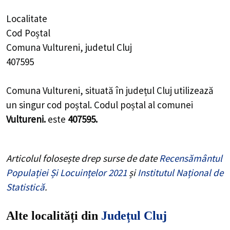
Localitate
Cod Poștal
Comuna Vultureni, judetul Cluj
407595
Comuna Vultureni, situată în județul Cluj utilizează
un singur cod poștal. Codul poștal al comunei
Vultureni.
este
407595.
Articolul folosește drep surse de date
Recensământul
Populației Și Locuințelor 2021
și
Institutul Național de
Statistică
.
Alte localități din
Județul Cluj