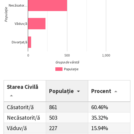
Necăsator…
Populație
Văduv/ă
Divorțat/ă
0
500
1,000
Grupa de vârstă
Populație
Starea Civilă
Populație
Procent
Căsatorit/ă
861
60.46%
Necăsatorit/ă
503
35.32%
Văduv/ă
227
15.94%