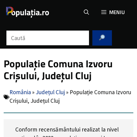
Sari
MENIU
la
conținut
Caută
Populație Comuna Izvoru
Crișului, Județul Cluj
România
»
Județul Cluj
»
Populație Comuna Izvoru
Crișului, Județul Cluj
Conform recensământului realizat la nivel