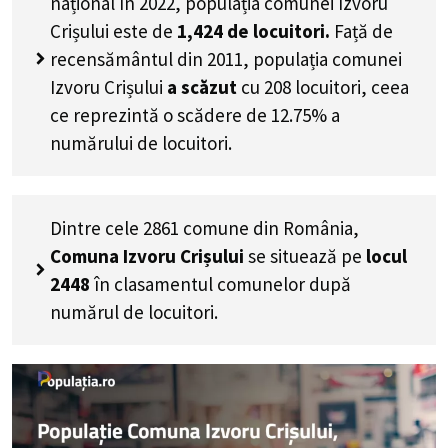
național în 2022, populația comunei Izvoru
Crișului este de
1,424
de locuitori.
Față de
recensământul din 2011, populația comunei
Izvoru Crișului
a scăzut
cu
208
locuitori, ceea
ce reprezintă o scădere de 12.75% a
numărului de locuitori
.
Dintre cele 2861 comune din România,
Comuna Izvoru Crișului
se situează pe
locul
2448
în clasamentul comunelor după
numărul de locuitori.