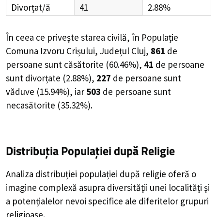
Divorțat/ă
41
2.88%
În ceea ce privește starea civilă, în Populație
Comuna Izvoru Crișului, Județul Cluj,
861
de
persoane
sunt căsătorite (
60.46%
),
41
de
persoane
sunt divorțate (
2.88%
),
227
de
persoane
sunt
văduve (
15.94%
), iar
503
de
persoane
sunt
necasătorite (
35.32%
).
Distribuția Populației
după Religie
Analiza distribuției populației după religie oferă o
imagine complexă asupra diversității unei localități și
a potențialelor nevoi specifice ale diferitelor grupuri
religioase.