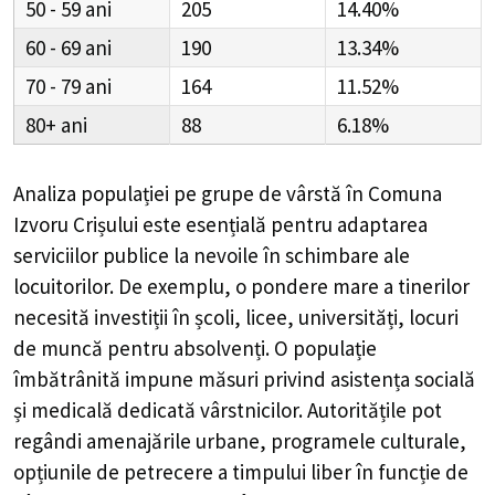
50 - 59
205
14.40%
60 - 69
190
13.34%
70 - 79
164
11.52%
80+
88
6.18%
Analiza populației pe grupe de vârstă în
Comuna
Izvoru Crișului
este esențială pentru adaptarea
serviciilor publice la nevoile în schimbare ale
locuitorilor. De exemplu, o pondere mare a tinerilor
necesită investiții în școli, licee, universități, locuri
de muncă pentru absolvenți. O populație
îmbătrânită impune măsuri privind asistența socială
și medicală dedicată vârstnicilor. Autoritățile pot
regândi amenajările urbane, programele culturale,
opțiunile de petrecere a timpului liber în funcție de