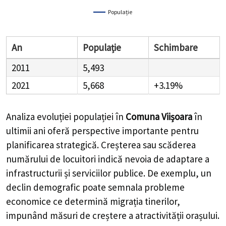
Populație
An
Populație
Schimbare
2011
5,493
2021
5,668
+3.19%
Analiza evoluției populației în
Comuna Viișoara
în
ultimii ani oferă perspective importante pentru
planificarea strategică. Creșterea sau scăderea
numărului de locuitori indică nevoia de adaptare a
infrastructurii și serviciilor publice. De exemplu, un
declin demografic poate semnala probleme
economice ce determină migrația tinerilor,
impunând măsuri de creștere a atractivității orașului.