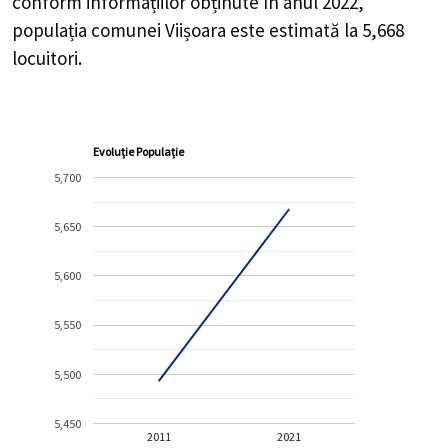
conform informațiilor obținute în anul 2022,
populația comunei Viișoara este estimată la
5,668
locuitori.
Evoluție Populație
5,700
5,650
5,600
5,550
5,500
5,450
2011
2021