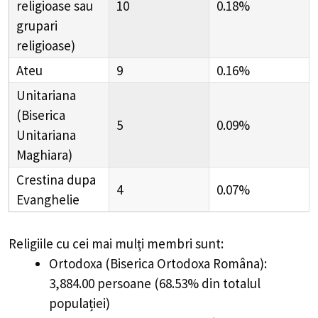
religioase sau
10
0.18%
grupari
religioase)
Ateu
9
0.16%
Unitariana
(Biserica
5
0.09%
Unitariana
Maghiara)
Crestina dupa
4
0.07%
Evanghelie
Religiile cu cei mai mulți membri sunt:
Ortodoxa (Biserica Ortodoxa Româna):
3,884.00 persoane (68.53% din totalul
populației)