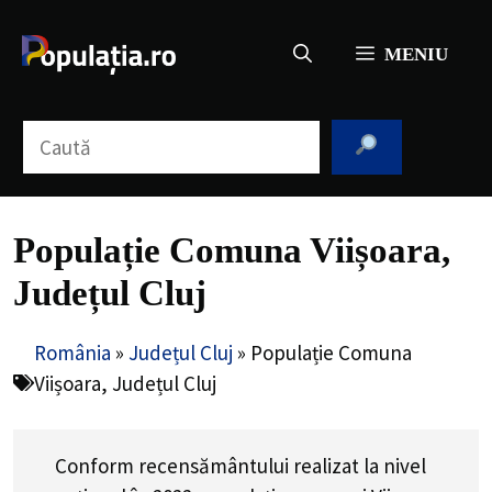
Sari
la
MENIU
conținut
Caută
Populație Comuna Viișoara,
Județul Cluj
România
»
Județul Cluj
»
Populație Comuna
Viișoara, Județul Cluj
Conform recensământului realizat la nivel