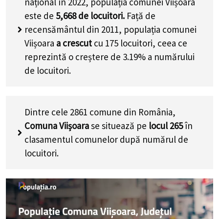
național în 2022, populația comunei Viișoara
este de
5,668
de locuitori.
Față de
recensământul din 2011, populația comunei
Viișoara
a crescut
cu
175
locuitori, ceea ce
reprezintă o creștere de 3.19% a numărului
de locuitori
.
Dintre cele 2861 comune din România,
Comuna Viișoara
se situează pe
locul 265
în
clasamentul comunelor după numărul de
locuitori.