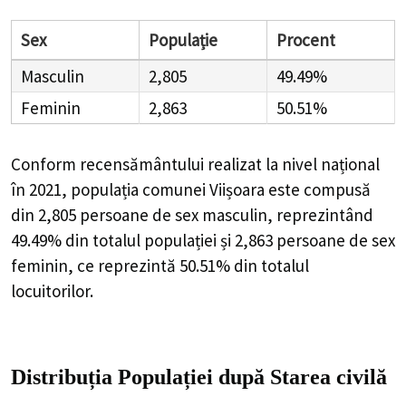
Sex
Populație
Procent
Masculin
2,805
49.49%
Feminin
2,863
50.51%
Conform recensământului realizat la nivel național
în 2021, populația comunei Viișoara este compusă
din
2,805
persoane de sex masculin, reprezintând
49.49%
din totalul populației și
2,863
persoane de sex
feminin, ce reprezintă
50.51%
din totalul
locuitorilor.
Distribuția Populației
după Starea civilă