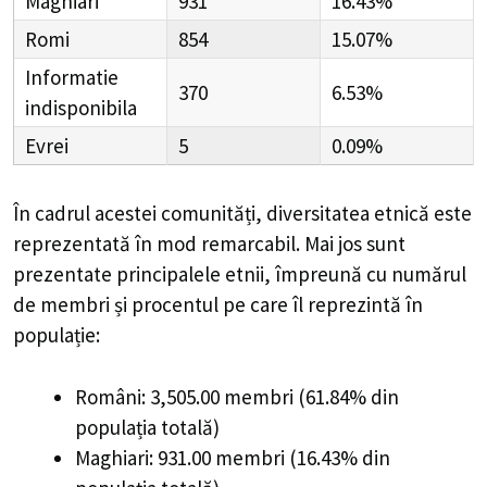
Maghiari
931
16.43%
Romi
854
15.07%
Informatie
370
6.53%
indisponibila
Evrei
5
0.09%
În cadrul acestei comunități, diversitatea etnică este
reprezentată în mod remarcabil. Mai jos sunt
prezentate principalele etnii, împreună cu numărul
de membri și procentul pe care îl reprezintă în
populație:
Români: 3,505.00 membri (61.84% din
populația totală)
Maghiari: 931.00 membri (16.43% din