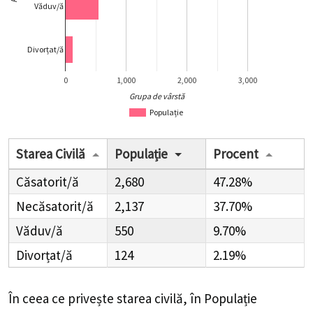
Văduv/ă
Divorțat/ă
0
1,000
2,000
3,000
Grupa de vârstă
Populație
Starea Civilă
Populație
Procent
Căsatorit/ă
2,680
47.28%
Necăsatorit/ă
2,137
37.70%
Văduv/ă
550
9.70%
Divorțat/ă
124
2.19%
În ceea ce privește starea civilă, în Populație