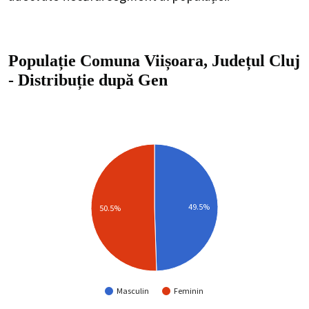
Populație Comuna Viișoara, Județul Cluj
-
Distribuție
după Gen
49.5%
50.5%
Masculin
Feminin