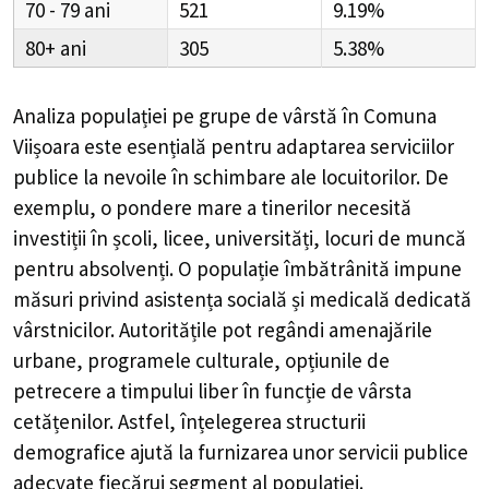
70 - 79
521
9.19%
80+
305
5.38%
Analiza populației pe grupe de vârstă în
Comuna
Viișoara
este esențială pentru adaptarea serviciilor
publice la nevoile în schimbare ale locuitorilor. De
exemplu, o pondere mare a tinerilor necesită
investiții în școli, licee, universități, locuri de muncă
pentru absolvenți. O populație îmbătrânită impune
măsuri privind asistența socială și medicală dedicată
vârstnicilor. Autoritățile pot regândi amenajările
urbane, programele culturale, opțiunile de
petrecere a timpului liber în funcție de vârsta
cetățenilor. Astfel, înțelegerea structurii
demografice ajută la furnizarea unor servicii publice
adecvate fiecărui segment al populației.