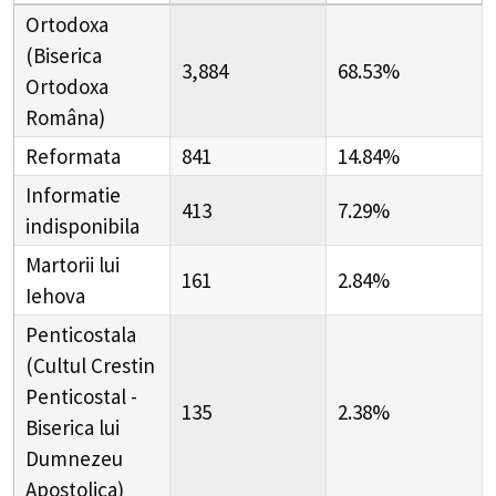
Ortodoxa
(Biserica
3,884
68.53%
Ortodoxa
Româna)
Reformata
841
14.84%
Informatie
413
7.29%
indisponibila
Martorii lui
161
2.84%
Iehova
Penticostala
(Cultul Crestin
Penticostal -
135
2.38%
Biserica lui
Dumnezeu
Apostolica)