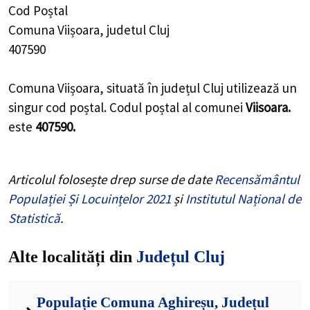
Cod Poștal
Comuna Viișoara, judetul Cluj
407590
Comuna Viișoara, situată în județul Cluj utilizează un
singur cod poștal. Codul poștal al comunei
Viisoara.
este
407590.
Articolul folosește drep surse de date
Recensământul
Populației Și Locuințelor 2021
și
Institutul Național de
Statistică
.
Alte localități din
Județul Cluj
Populație Comuna Aghireșu, Județul