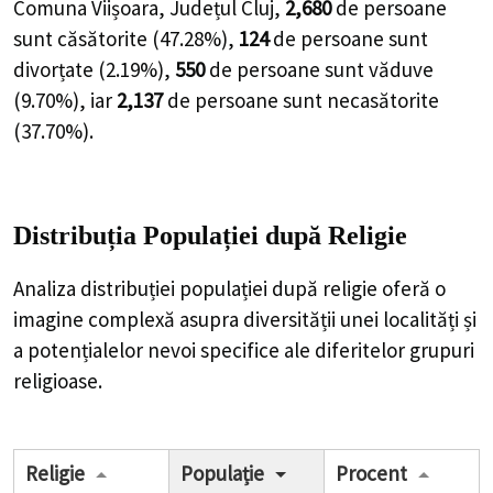
Comuna Viișoara, Județul Cluj,
2,680
de
persoane
sunt căsătorite (
47.28%
),
124
de
persoane
sunt
divorțate (
2.19%
),
550
de
persoane
sunt văduve
(
9.70%
), iar
2,137
de
persoane
sunt necasătorite
(
37.70%
).
Distribuția Populației
după Religie
Analiza distribuției populației după religie oferă o
imagine complexă asupra diversității unei localități și
a potențialelor nevoi specifice ale diferitelor grupuri
religioase.
Religie
Populație
Procent