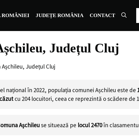
C
 ROMÂNIEI
JUDEȚE ROMÂNIA
CONTACT
șchileu, Județul Cluj
Așchileu, Județul Cluj
el național în 2022, populația comunei Așchileu este de
scăzut
cu
204
locuitori, ceea ce reprezintă o scădere de 
omuna Așchileu
se situează pe
locul 2470
în clasamentul