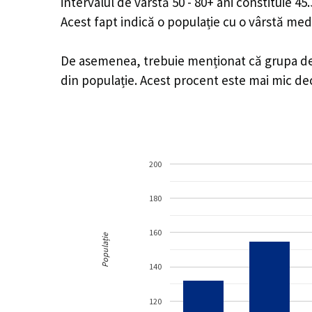
intervalul de vârstă 50 - 80+ ani constituie 4
Acest fapt indică o populație cu o vârstă med
De asemenea, trebuie menționat că grupa de v
din populație. Acest procent este mai mic d
200
180
160
Populație
140
120