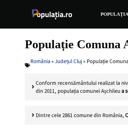
Sari
la
POPULAȚIA
conținut
Populație Comuna A
România
»
Județul Cluj
»
Populație Comuna 
Conform recensământului realizat la niv
din 2011, populația comunei Așchileu
a 
Dintre cele 2861 comune din România,
C