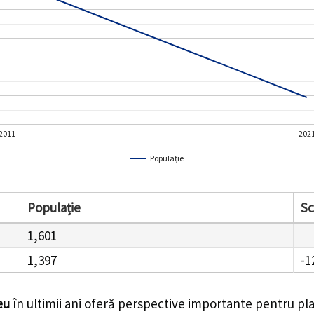
2011
202
Populație
Populație
S
1,601
1,397
-1
eu
în ultimii ani oferă perspective importante pentru pla