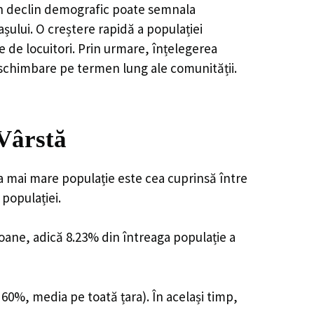
, un declin demografic poate semnala
șului. O creștere rapidă a populației
e de locuitori. Prin urmare, înțelegerea
 schimbare pe termen lung ale comunității.
Vârstă
ea mai mare populație este cea cuprinsă între
 populației.
soane, adică 8.23% din întreaga populație a
 60%, media pe toată țara). În același timp,