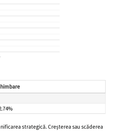
1
chimbare
2.74%
nificarea strategică. Creșterea sau scăderea