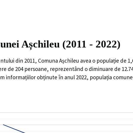
unei Așchileu (2011 - 2022)
ntului din 2011,
Comuna Așchileu
avea o populație de
1,
ere de
204
persoane, reprezentând o
diminuare de 12.
 informațiilor obținute în anul 2022, populația comunei