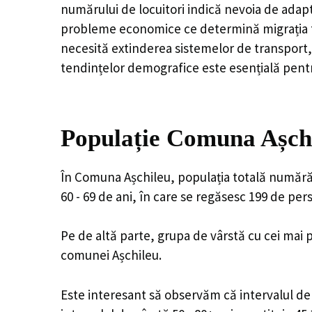
numărului de locuitori indică nevoia de adapt
probleme economice ce determină migrația tine
necesită extinderea sistemelor de transport, 
tendințelor demografice este esențială pentr
Populație Comuna Așchi
În Comuna Așchileu, populația totală numără 1
60 - 69 de ani, în care se regăsesc 199 de pe
Pe de altă parte, grupa de vârstă cu cei mai p
comunei Așchileu.
Este interesant să observăm că intervalul de v