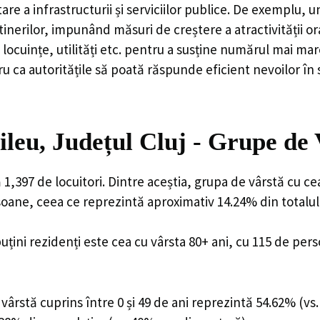
are a infrastructurii și serviciilor publice. De exemplu
rilor, impunând măsuri de creștere a atractivității ora
locuințe, utilități etc. pentru a susține numărul mai mar
u ca autoritățile să poată răspunde eficient nevoilor în
leu, Județul Cluj - Grupe de 
,397 de locuitori. Dintre aceștia, grupa de vârstă cu c
rsoane, ceea ce reprezintă aproximativ 14.24% din totalul
uțini rezidenți este cea cu vârsta 80+ ani, cu 115 de per
ârstă cuprins între 0 și 49 de ani reprezintă 54.62% (vs.