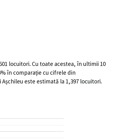
601
locuitori. Cu toate acestea, în ultimii 10
74%
în comparație cu cifrele din
 Așchileu este estimată la
1,397
locuitori.