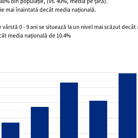
5.38% din populație, (vs. 40%, media pe țară).
ie mai înaintată decât media națională.
ârstă 0 - 9 ani se situează la un nivel mai scăzut decât
ecât media națională de 10.4%