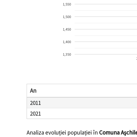
1,550
1,500
1,450
1,400
1,350
An
2011
2021
Analiza evoluției populației în
Comuna Așchil