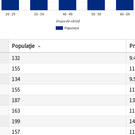
20 - 29
30 - 39
40 - 49
50 - 59
60 - 69
Grupa de vârstă
Populație
Populație
Pr
132
9.
155
11
134
9.
155
11
187
13
163
11
199
14
157
11