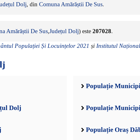
udețul Dolj
, din
Comuna Amărăștii De Sus
.
a Amărăștii De Sus
,
Județul Dolj
) este
207028
.
ntul Populației Și Locuințelor 2021
și
Institutul Național
lj
Populație Municipi
țul Dolj
Populație Municipi
j
Populație Oraș Dăb