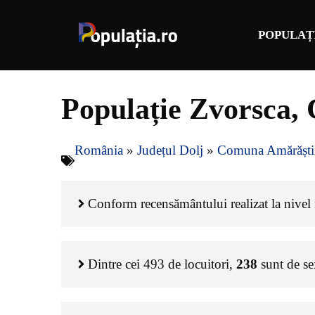
Sari
la
POPULAȚ
conținut
Populație Zvorsca,
România
»
Județul Dolj
»
Comuna Amărăști
Conform recensământului realizat la nivel n
Dintre cei
493
de locuitori,
238
sunt de s