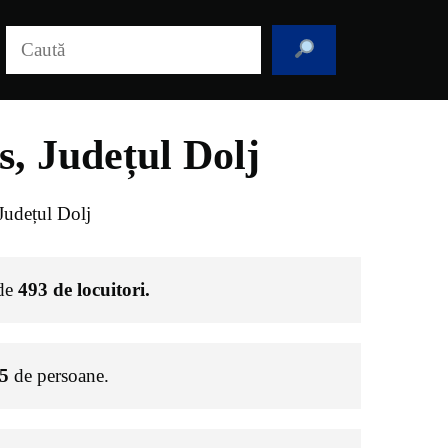
Caută
, Județul Dolj
Județul Dolj
 de
493
de locuitori.
5
de persoane.