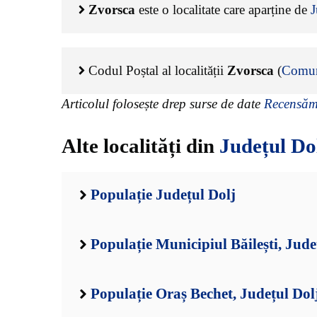
Zvorsca
este o localitate care aparține de
J
Codul Poștal al localității
Zvorsca
(
Comun
Articolul folosește drep surse de date
Recensămâ
Alte localități din
Județul Do
Populație Județul Dolj
Populație Municipiul Băilești, Jude
Populație Oraș Bechet, Județul Dol