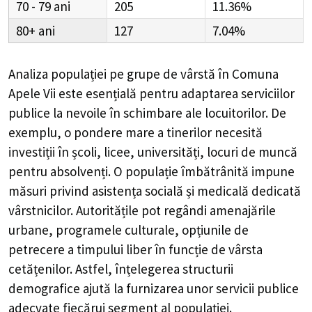
70 - 79
205
11.36%
80+
127
7.04%
Analiza populației pe grupe de vârstă în
Comuna
Apele Vii
este esențială pentru adaptarea serviciilor
publice la nevoile în schimbare ale locuitorilor. De
exemplu, o pondere mare a tinerilor necesită
investiții în școli, licee, universități, locuri de muncă
pentru absolvenți. O populație îmbătrânită impune
măsuri privind asistența socială și medicală dedicată
vârstnicilor. Autoritățile pot regândi amenajările
urbane, programele culturale, opțiunile de
petrecere a timpului liber în funcție de vârsta
cetățenilor. Astfel, înțelegerea structurii
demografice ajută la furnizarea unor servicii publice
adecvate fiecărui segment al populației.