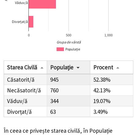
Văduv/ă
Divorțat/ă
0
500
1,000
Grupa de vârstă
Populație
Starea Civilă
Populație
Procent
Căsatorit/ă
945
52.38%
Necăsatorit/ă
760
42.13%
Văduv/ă
344
19.07%
Divorțat/ă
63
3.49%
În ceea ce privește starea civilă, în Populație