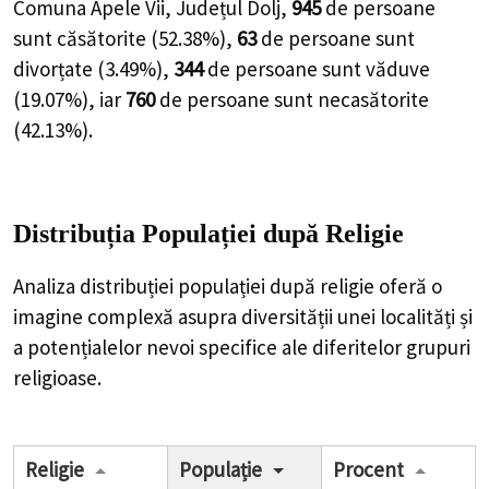
Comuna Apele Vii, Județul Dolj,
945
de
persoane
sunt căsătorite (
52.38%
),
63
de
persoane
sunt
divorțate (
3.49%
),
344
de
persoane
sunt văduve
(
19.07%
), iar
760
de
persoane
sunt necasătorite
(
42.13%
).
Distribuția Populației
după Religie
Analiza distribuției populației după religie oferă o
imagine complexă asupra diversității unei localități și
a potențialelor nevoi specifice ale diferitelor grupuri
religioase.
Religie
Populație
Procent