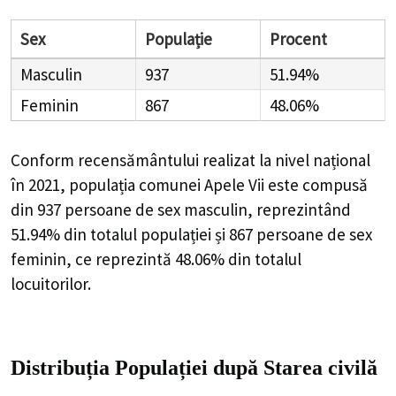
Sex
Populație
Procent
Masculin
937
51.94%
Feminin
867
48.06%
Conform recensământului realizat la nivel național
în 2021, populația comunei Apele Vii este compusă
din
937
persoane de sex masculin, reprezintând
51.94%
din totalul populației și
867
persoane de sex
feminin, ce reprezintă
48.06%
din totalul
locuitorilor.
Distribuția Populației
după Starea civilă