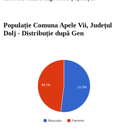
Populație Comuna Apele Vii, Județul
Dolj
-
Distribuție
după Gen
48.1%
51.9%
Masculin
Feminin