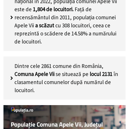
național în 2022, populația comunei Apele Vii
este de
1,804
de locuitori.
Față de
recensământul din 2011, populația comunei
Apele Vii
a scăzut
cu
308
locuitori, ceea ce
reprezintă o scădere de 14.58% a numărului
de locuitori
.
Dintre cele 2861 comune din România,
Comuna Apele Vii
se situează pe
locul 2131
în
clasamentul comunelor după numărul de
locuitori.