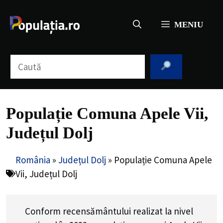
Sari
la
MENIU
conținut
Caută
Populație Comuna Apele Vii,
Județul Dolj
România
»
Județul Dolj
»
Populație Comuna Apele
Vii, Județul Dolj
Conform recensământului realizat la nivel