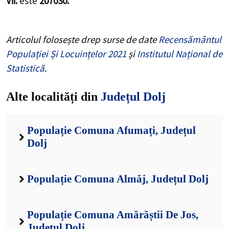
Vii.
este
207030.
Articolul folosește drep surse de date
Recensământul
Populației Și Locuințelor 2021
și
Institutul Național de
Statistică
.
Alte localități din
Județul Dolj
Populație Comuna Afumați, Județul
Dolj
Populație Comuna Almăj, Județul Dolj
Populație Comuna Amărăștii De Jos,
Județul Dolj