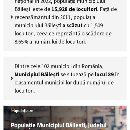
național în 2022, populația municipiului
Băilești este de
15,928
de locuitori.
Față de
recensământul din 2011, populația
municipiului Băilești
a scăzut
cu
1,509
locuitori, ceea ce reprezintă o scădere de
8.65% a numărului de locuitori
.
Dintre cele 102 municipii din România,
Municipiul Băilești
se situează pe
locul 89
în
clasamentul municipiilor după numărul de
locuitori.