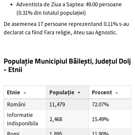
Adventista de Ziua a Saptea: 49.00 persoane
(0.31% din totalul populației)
De asemenea 17 persoane reprezentand 0.11% s-au
declarat ca fiind Fara religie, Ateu sau Agnostic.
Populație Municipiul Băilești, Județul Dolj
- Etnii
Etnie
Populație
Procent
Români
11,479
72.07%
Informatie
2,468
15.49%
indisponibila
Romi
1,895
11.90%