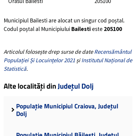
Orasul Bailesti
205100
Municipiul Bailesti are alocat un singur cod poștal.
Codul poștal al Municipiului
Bailesti
este
205100
Articolul folosește drep surse de date
Recensământul
Populației Și Locuințelor 2021
și
Institutul Național de
Statistică
.
Alte localități din
Județul Dolj
Populație Municipiul Craiova, Județul
Dolj
Populație Municipiul Băilești, Județul