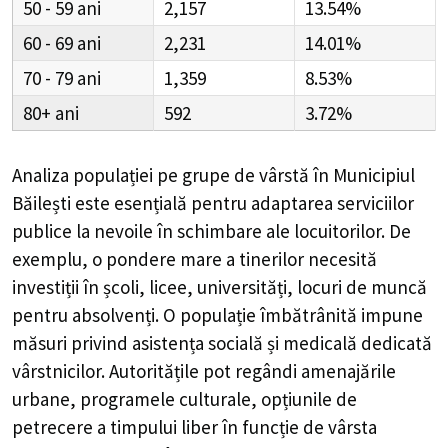
50 - 59
2,157
13.54%
60 - 69
2,231
14.01%
70 - 79
1,359
8.53%
80+
592
3.72%
Analiza populației pe grupe de vârstă în
Municipiul
Băilești
este esențială pentru adaptarea serviciilor
publice la nevoile în schimbare ale locuitorilor. De
exemplu, o pondere mare a tinerilor necesită
investiții în școli, licee, universități, locuri de muncă
pentru absolvenți. O populație îmbătrânită impune
măsuri privind asistența socială și medicală dedicată
vârstnicilor. Autoritățile pot regândi amenajările
urbane, programele culturale, opțiunile de
petrecere a timpului liber în funcție de vârsta