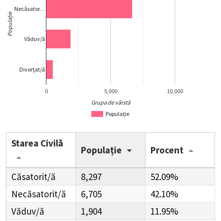
Necăsator…
Populație
Văduv/ă
Divorțat/ă
0
5,000
10,000
Grupa de vârstă
Populație
Starea Civilă
Populație
Procent
Căsatorit/ă
8,297
52.09%
Necăsatorit/ă
6,705
42.10%
Văduv/ă
1,904
11.95%