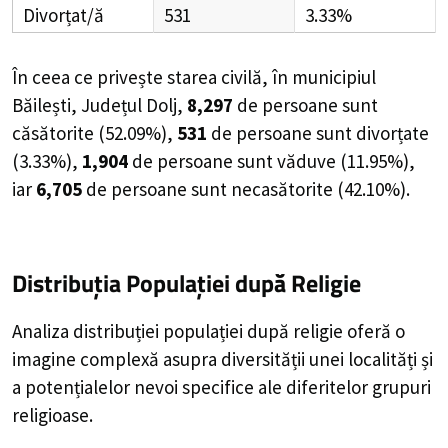
Divorțat/ă
531
3.33%
În ceea ce privește starea civilă, în
municipiul
Băilești, Județul Dolj
,
8,297
de
persoane
sunt
căsătorite (
52.09%
),
531
de
persoane
sunt divorțate
(
3.33%
),
1,904
de
persoane
sunt văduve (
11.95%
),
iar
6,705
de
persoane
sunt necasătorite (
42.10%
).
Distribuția Populației
după Religie
Analiza distribuției populației după religie oferă o
imagine complexă asupra diversității unei localități și
a potențialelor nevoi specifice ale diferitelor grupuri
religioase.