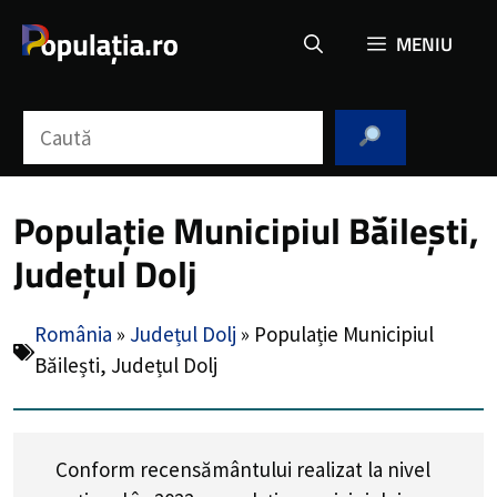
Sari
MENIU
la
conținut
Caută
Populație Municipiul Băilești,
Județul Dolj
România
»
Județul Dolj
»
Populație Municipiul
Băilești, Județul Dolj
Conform recensământului realizat la nivel