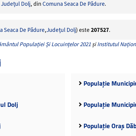
e
Județul Dolj
, din
Comuna Seaca De Pădure
.
 Seaca De Pădure
,
Județul Dolj
) este
207527
.
mântul Populației Și Locuințelor 2021
și
Institutul Națion
j
Populație Municipiu
ul Dolj
Populație Municipiu
j
Populație Oraș Dăb