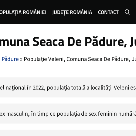
OPULAȚIA ROMÂNIEI
JUDEȚE ROMÂNIA
CONTACT
omuna Seaca De Pădure, J
 Pădure
»
Populație Veleni, Comuna Seaca De Pădure, Ju
 național în 2022, populația totală a localității Veleni e
ex masculin, în timp ce populația de sex feminin număr