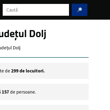
Caută
udețul Dolj
dețul Dolj
ste de
299
de locuitori.
ă
157
de persoane.