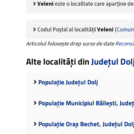
Veleni
este o localitate care aparține d
Codul Poștal al localității
Veleni
(
Comuna
Articolul folosește drep surse de date
Recensă
Alte localități din
Județul Dol
Populație Județul Dolj
Populație Municipiul Băilești, Județ
Populație Oraș Bechet, Județul Dol