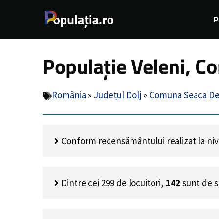
Sari
P
la
conținut
Populație Veleni, C
România
»
Județul Dolj
»
Comuna Seaca De
Conform recensământului realizat la nivel
Dintre cei
299
de locuitori,
142
sunt de s