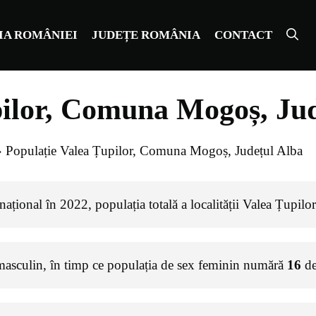
IA ROMÂNIEI
JUDEȚE ROMÂNIA
CONTACT
pilor, Comuna Mogoș, Jud
»
Populație Valea Țupilor, Comuna Mogoș, Județul Alba
ațional în 2022, populația totală a localității Valea Țupilo
masculin, în timp ce populația de sex feminin numără
16
de