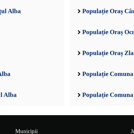
țul Alba
Populație Oraș Câ
Populație Oraș Oc
Populație Oraș Zla
Alba
Populație Comuna 
l Alba
Populație Comuna 
Municipii
J