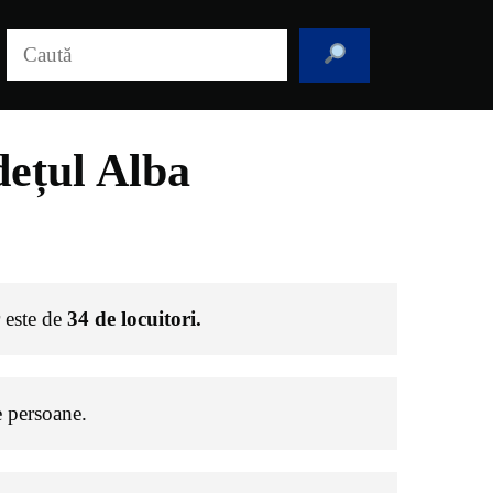
Caută
ețul Alba
r este de
34
de locuitori.
 persoane.