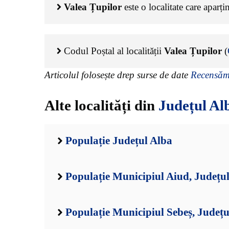
Valea Țupilor
este o localitate care aparț
Codul Poștal al localității
Valea Țupilor
(
Articolul folosește drep surse de date
Recensămâ
Alte localități din
Județul Al
Populație Județul Alba
Populație Municipiul Aiud, Județu
Populație Municipiul Sebeș, Județu