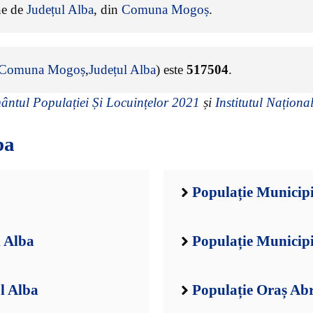
ine de
Județul Alba
, din
Comuna Mogoș
.
Comuna Mogoș
,
Județul Alba
) este
517504
.
ntul Populației Și Locuințelor 2021
și
Institutul Național
ba
Populație Municipi
l Alba
Populație Municipi
l Alba
Populație Oraș Ab