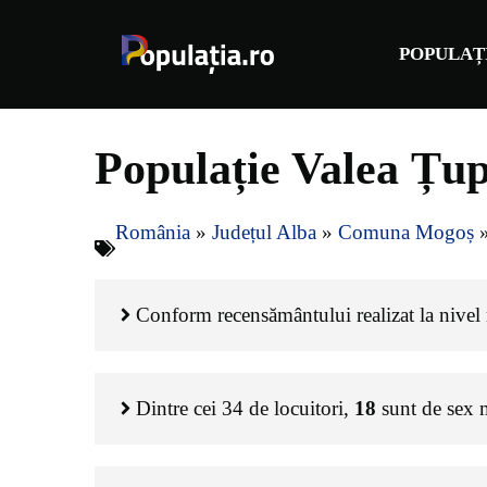
Sari
la
POPULAȚ
conținut
Populație Valea Țu
România
»
Județul Alba
»
Comuna Mogoș
Conform recensământului realizat la nivel n
Dintre cei
34
de locuitori,
18
sunt de sex 