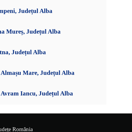
mpeni, Județul Alba
na Mureș, Județul Alba
tna, Județul Alba
Almașu Mare, Județul Alba
Avram Iancu, Județul Alba
udețe România