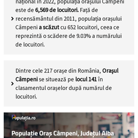
național în 2022, populația orașului Câmpeni
este de
6,569
de locuitori.
Față de
recensământul din 2011, populația orașului
Câmpeni
a scăzut
cu
652
locuitori, ceea ce
reprezintă o scădere de 9.03% a numărului
de locuitori
.
Dintre cele 217 orașe din România,
Orașul
Câmpeni
se situează pe
locul 141
în
clasamentul orașelor după numărul de
locuitori.