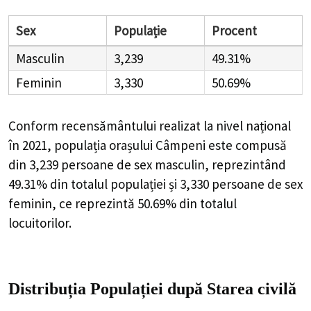
Sex
Populație
Procent
Masculin
3,239
49.31%
Feminin
3,330
50.69%
Conform recensământului realizat la nivel național
în 2021, populația orașului Câmpeni este compusă
din
3,239
persoane de sex masculin, reprezintând
49.31%
din totalul populației și
3,330
persoane de sex
feminin, ce reprezintă
50.69%
din totalul
locuitorilor.
Distribuția Populației
după Starea civilă