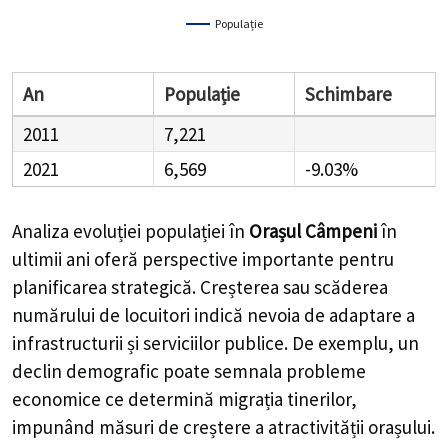
Populație
An
Populație
Schimbare
2011
7,221
2021
6,569
-9.03%
Analiza evoluției populației în
Orașul Câmpeni
în
ultimii ani oferă perspective importante pentru
planificarea strategică. Creșterea sau scăderea
numărului de locuitori indică nevoia de adaptare a
infrastructurii și serviciilor publice. De exemplu, un
declin demografic poate semnala probleme
economice ce determină migrația tinerilor,
impunând măsuri de creștere a atractivității orașului.