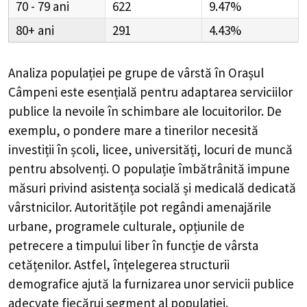
70 - 79
622
9.47%
80+
291
4.43%
Analiza populației pe grupe de vârstă în
Orașul
Câmpeni
este esențială pentru adaptarea serviciilor
publice la nevoile în schimbare ale locuitorilor. De
exemplu, o pondere mare a tinerilor necesită
investiții în școli, licee, universități, locuri de muncă
pentru absolvenți. O populație îmbătrânită impune
măsuri privind asistența socială și medicală dedicată
vârstnicilor. Autoritățile pot regândi amenajările
urbane, programele culturale, opțiunile de
petrecere a timpului liber în funcție de vârsta
cetățenilor. Astfel, înțelegerea structurii
demografice ajută la furnizarea unor servicii publice
adecvate fiecărui segment al populației.