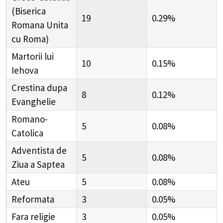
(Biserica
19
0.29%
Romana Unita
cu Roma)
Martorii lui
10
0.15%
Iehova
Crestina dupa
8
0.12%
Evanghelie
Romano-
5
0.08%
Catolica
Adventista de
5
0.08%
Ziua a Saptea
Ateu
5
0.08%
Reformata
3
0.05%
Fara religie
3
0.05%