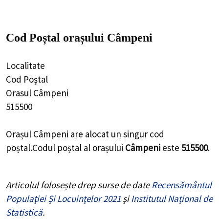
Cod Poștal orașului Câmpeni
Localitate
Cod Poștal
Orasul Câmpeni
515500
Orașul Câmpeni are alocat un singur cod
poștal.Codul poștal al orașului
Câmpeni
este
515500
.
Articolul folosește drep surse de date
Recensământul
Populației Și Locuințelor 2021
și
Institutul Național de
Statistică
.