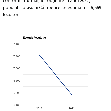
conform informațiilor obținute în anul 2022,
populația orașului Câmpeni este estimată la
6,569
locuitori.
Evoluție Populație
7,400
7,200
7,000
6,800
6,600
6,400
2011
2021