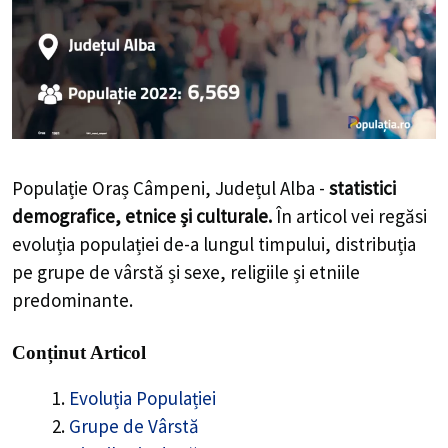
Populație Oraș Câmpeni, Județul Alba -
statistici
demografice, etnice și culturale.
În articol vei regăsi
evoluția populației de-a lungul timpului, distribuția
pe grupe de vârstă și sexe, religiile și etniile
predominante.
Conținut Articol
Evoluția Populației
Grupe de Vârstă