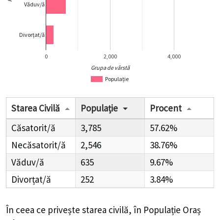
Văduv/ă
Divorțat/ă
0
2,000
4,000
Grupa de vârstă
Populație
Starea Civilă
Populație
Procent
Căsatorit/ă
3,785
57.62%
Necăsatorit/ă
2,546
38.76%
Văduv/ă
635
9.67%
Divorțat/ă
252
3.84%
În ceea ce privește starea civilă, în Populație Oraș