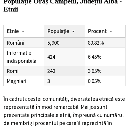
Populație Oraș Câmpeni, Județul Alba -
Etnii
Etnie
Populație
Procent
Români
5,900
89.82%
Informatie
424
6.45%
indisponibila
Romi
240
3.65%
Maghiari
3
0.05%
În cadrul acestei comunități, diversitatea etnică este
reprezentată în mod remarcabil. Mai jos sunt
prezentate principalele etnii, împreună cu numărul
de membri și procentul pe care îl reprezintă în