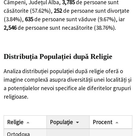
Câmpeni, Județul Alba,
3,785
de
persoane
sunt
căsătorite (
57.62%
),
252
de
persoane
sunt divorțate
(
3.84%
),
635
de
persoane
sunt văduve (
9.67%
), iar
2,546
de
persoane
sunt necasătorite (
38.76%
).
Distribuția Populației
după Religie
Analiza distribuției populației după religie oferă o
imagine complexă asupra diversității unei localități și
a potențialelor nevoi specifice ale diferitelor grupuri
religioase.
Religie
Populație
Procent
Ortodoxa