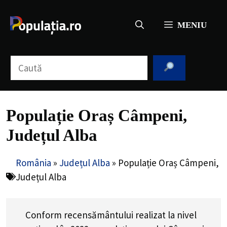
Sari
la
MENIU
conținut
Caută
Populație Oraș Câmpeni,
Județul Alba
România
»
Județul Alba
»
Populație Oraș Câmpeni,
Județul Alba
Conform recensământului realizat la nivel