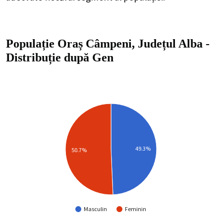
Populație Oraș Câmpeni, Județul Alba
-
Distribuție
după Gen
49.3%
50.7%
Masculin
Feminin