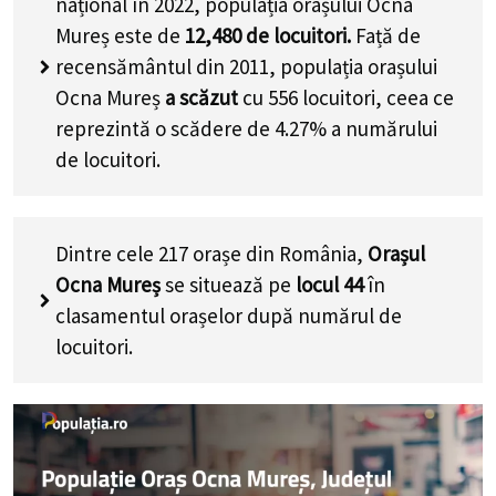
național în 2022, populația orașului Ocna
Mureș este de
12,480
de locuitori.
Față de
recensământul din 2011, populația orașului
Ocna Mureș
a scăzut
cu
556
locuitori, ceea ce
reprezintă o scădere de 4.27% a numărului
de locuitori
.
Dintre cele 217 orașe din România,
Orașul
Ocna Mureș
se situează pe
locul 44
în
clasamentul orașelor după numărul de
locuitori.