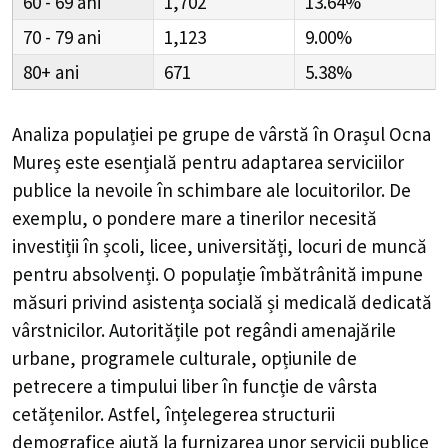
60 - 69
1,702
13.64%
70 - 79
1,123
9.00%
80+
671
5.38%
Analiza populației pe grupe de vârstă în
Orașul Ocna
Mureș
este esențială pentru adaptarea serviciilor
publice la nevoile în schimbare ale locuitorilor. De
exemplu, o pondere mare a tinerilor necesită
investiții în școli, licee, universități, locuri de muncă
pentru absolvenți. O populație îmbătrânită impune
măsuri privind asistența socială și medicală dedicată
vârstnicilor. Autoritățile pot regândi amenajările
urbane, programele culturale, opțiunile de
petrecere a timpului liber în funcție de vârsta
cetățenilor. Astfel, înțelegerea structurii
demografice ajută la furnizarea unor servicii publice