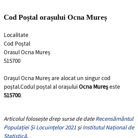
Cod Poștal orașului Ocna Mureș
Localitate
Cod Poștal
Orasul Ocna Mureș
515700
Orașul Ocna Mureș are alocat un singur cod
poștal.Codul poștal al orașului
Ocna Mureș
este
515700
.
Articolul folosește drep surse de date
Recensământul
Populației Și Locuințelor 2021
și
Institutul Național de
Statistică
.