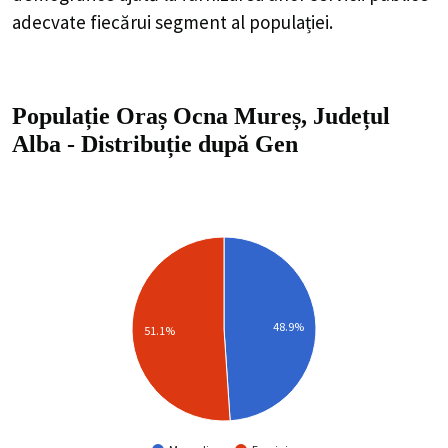
adecvate fiecărui segment al populației.
Populație Oraș Ocna Mureș, Județul
Alba
-
Distribuție
după Gen
48.9%
51.1%