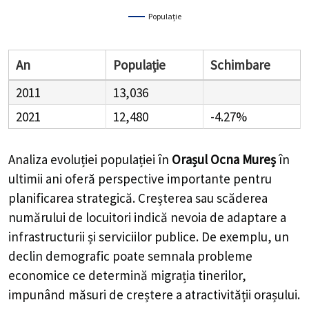
Populație
An
Populație
Schimbare
2011
13,036
2021
12,480
-4.27%
Analiza evoluției populației în
Orașul Ocna Mureș
în
ultimii ani oferă perspective importante pentru
planificarea strategică. Creșterea sau scăderea
numărului de locuitori indică nevoia de adaptare a
infrastructurii și serviciilor publice. De exemplu, un
declin demografic poate semnala probleme
economice ce determină migrația tinerilor,
impunând măsuri de creștere a atractivității orașului.