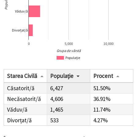
Populație
Văduv/ă
Divorțat/ă
0
5,000
10,000
Grupa de vârstă
Populație
Starea Civilă
Populație
Procent
Căsatorit/ă
6,427
51.50%
Necăsatorit/ă
4,606
36.91%
Văduv/ă
1,465
11.74%
Divorțat/ă
533
4.27%