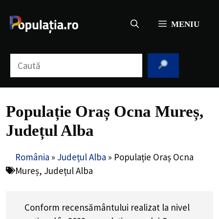
Sari
la
MENIU
conținut
Caută
Populație Oraș Ocna Mureș,
Județul Alba
România
»
Județul Alba
»
Populație Oraș Ocna
Mureș, Județul Alba
Conform recensământului realizat la nivel