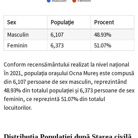
Masculin
Feminin
Sex
Populație
Procent
Masculin
6,107
48.93%
Feminin
6,373
51.07%
Conform recensământului realizat la nivel național
în 2021, populația orașului Ocna Mureș este compusă
din
6,107
persoane de sex masculin, reprezintând
48.93%
din totalul populației și
6,373
persoane de sex
feminin, ce reprezintă
51.07%
din totalul
locuitorilor.
Distribuția Populației
după Starea civilă