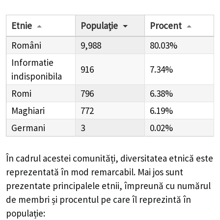
Etnie
Populație
Procent
Români
9,988
80.03%
Informatie
916
7.34%
indisponibila
Romi
796
6.38%
Maghiari
772
6.19%
Germani
3
0.02%
În cadrul acestei comunități, diversitatea etnică este
reprezentată în mod remarcabil. Mai jos sunt
prezentate principalele etnii, împreună cu numărul
de membri și procentul pe care îl reprezintă în
populație: