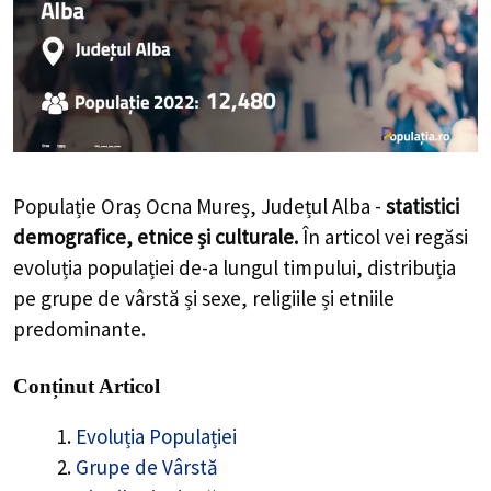
Populație Oraș Ocna Mureș, Județul Alba -
statistici
demografice, etnice și culturale.
În articol vei regăsi
evoluția populației de-a lungul timpului, distribuția
pe grupe de vârstă și sexe, religiile și etniile
predominante.
Conținut Articol
Evoluția Populației
Grupe de Vârstă