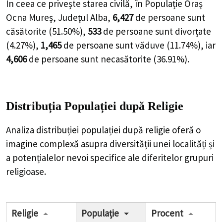
În ceea ce privește starea civilă, în Populație Oraș
Ocna Mureș, Județul Alba,
6,427
de
persoane
sunt
căsătorite (
51.50%
),
533
de
persoane
sunt divorțate
(
4.27%
),
1,465
de
persoane
sunt văduve (
11.74%
), iar
4,606
de
persoane
sunt necasătorite (
36.91%
).
Distribuția Populației
după Religie
Analiza distribuției populației după religie oferă o
imagine complexă asupra diversității unei localități și
a potențialelor nevoi specifice ale diferitelor grupuri
religioase.
Religie
Populație
Procent