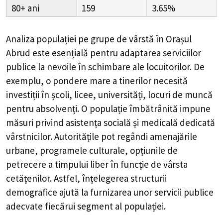
80+
159
3.65%
Analiza populației pe grupe de vârstă în
Orașul
Abrud
este esențială pentru adaptarea serviciilor
publice la nevoile în schimbare ale locuitorilor. De
exemplu, o pondere mare a tinerilor necesită
investiții în școli, licee, universități, locuri de muncă
pentru absolvenți. O populație îmbătrânită impune
măsuri privind asistența socială și medicală dedicată
vârstnicilor. Autoritățile pot regândi amenajările
urbane, programele culturale, opțiunile de
petrecere a timpului liber în funcție de vârsta
cetățenilor. Astfel, înțelegerea structurii
demografice ajută la furnizarea unor servicii publice
adecvate fiecărui segment al populației.