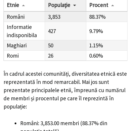
Etnie
Populație
Procent
Români
3,853
88.37%
Informatie
427
9.79%
indisponibila
Maghiari
50
1.15%
Romi
26
0.60%
În cadrul acestei comunități, diversitatea etnică este
reprezentată în mod remarcabil. Mai jos sunt
prezentate principalele etnii, împreună cu numărul
de membri și procentul pe care îl reprezintă în
populație:
Români: 3,853.00 membri (88.37% din