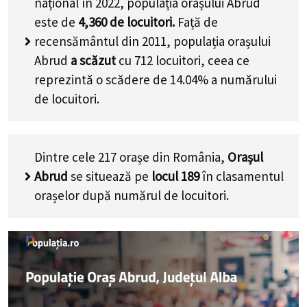
național în 2022, populația orașului Abrud
este de
4,360
de locuitori.
Față de
recensământul din 2011, populația orașului
Abrud
a scăzut
cu
712
locuitori, ceea ce
reprezintă o scădere de 14.04% a numărului
de locuitori
.
Dintre cele 217 orașe din România,
Orașul
Abrud
se situează pe
locul 189
în clasamentul
orașelor după numărul de locuitori.