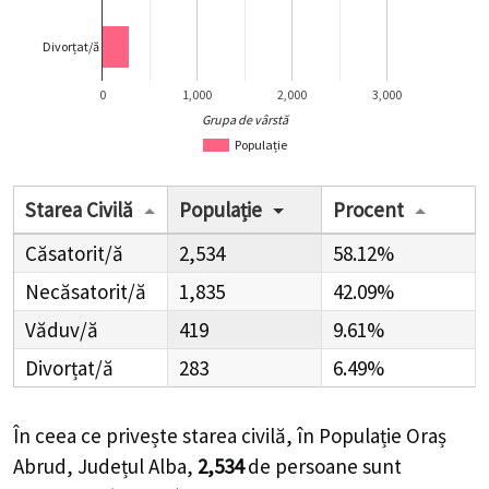
Divorțat/ă
0
1,000
2,000
3,000
Grupa de vârstă
Populație
Starea Civilă
Populație
Procent
Căsatorit/ă
2,534
58.12%
Necăsatorit/ă
1,835
42.09%
Văduv/ă
419
9.61%
Divorțat/ă
283
6.49%
În ceea ce privește starea civilă, în Populație Oraș
Abrud, Județul Alba,
2,534
de
persoane
sunt