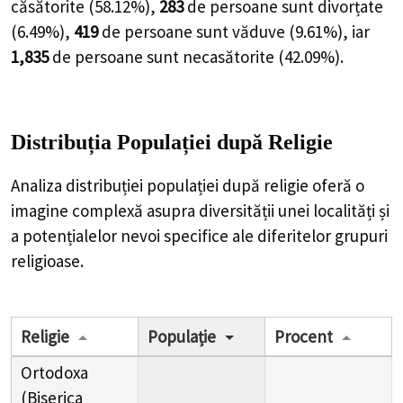
căsătorite (
58.12%
),
283
de
persoane
sunt divorțate
(
6.49%
),
419
de
persoane
sunt văduve (
9.61%
), iar
1,835
de
persoane
sunt necasătorite (
42.09%
).
Distribuția Populației
după Religie
Analiza distribuției populației după religie oferă o
imagine complexă asupra diversității unei localități și
a potențialelor nevoi specifice ale diferitelor grupuri
religioase.
Religie
Populație
Procent
Ortodoxa
(Biserica