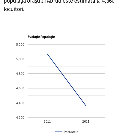
populația orașului Abrud este estimată la
4,360
locuitori.
Evoluție Populație
5,200
5,000
4,800
4,600
4,400
4,200
2011
2021
Populație