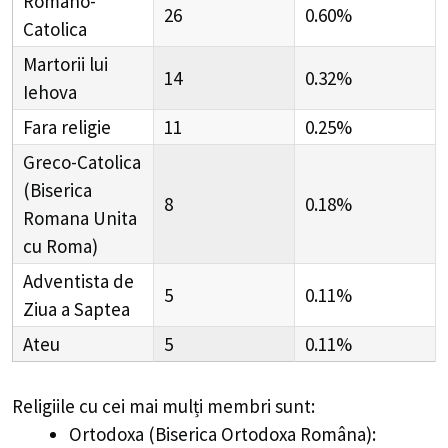
Romano-
26
0.60%
Catolica
Martorii lui
14
0.32%
Iehova
Fara religie
11
0.25%
Greco-Catolica
(Biserica
8
0.18%
Romana Unita
cu Roma)
Adventista de
5
0.11%
Ziua a Saptea
Ateu
5
0.11%
Religiile cu cei mai mulți membri sunt:
Ortodoxa (Biserica Ortodoxa Româna):