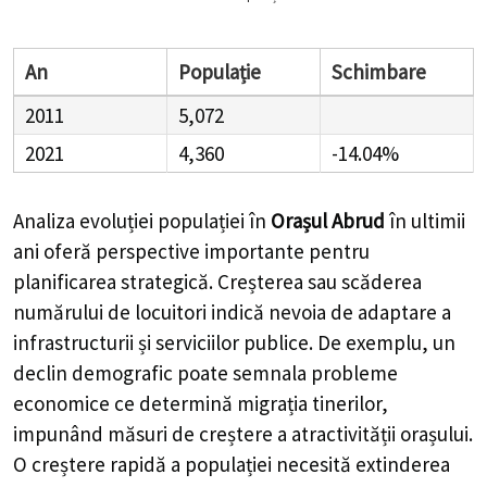
An
Populație
Schimbare
2011
5,072
2021
4,360
-14.04%
Analiza evoluției populației în
Orașul Abrud
în ultimii
ani oferă perspective importante pentru
planificarea strategică. Creșterea sau scăderea
numărului de locuitori indică nevoia de adaptare a
infrastructurii și serviciilor publice. De exemplu, un
declin demografic poate semnala probleme
economice ce determină migrația tinerilor,
impunând măsuri de creștere a atractivității orașului.
O creștere rapidă a populației necesită extinderea