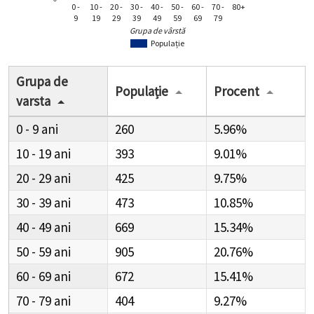
0 -
10 -
20 -
30 -
40 -
50 -
60 -
70 -
80+
9
19
29
39
49
59
69
79
Grupa de vârstă
Populație
Grupa de
Populație
Procent
varsta
0 - 9
260
5.96%
10 - 19
393
9.01%
20 - 29
425
9.75%
30 - 39
473
10.85%
40 - 49
669
15.34%
50 - 59
905
20.76%
60 - 69
672
15.41%
70 - 79
404
9.27%