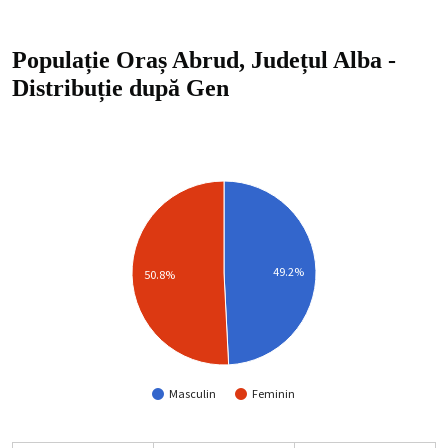
Populație Oraș Abrud, Județul Alba
-
Distribuție
după Gen
49.2%
50.8%
Masculin
Feminin