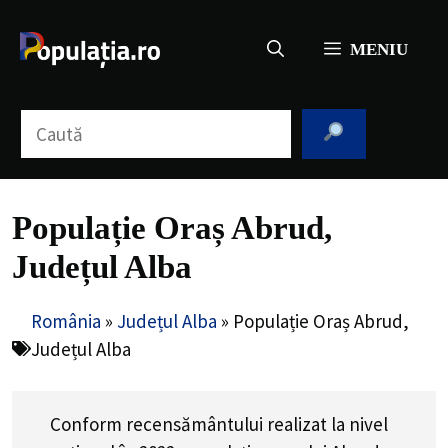
Sari
la
MENIU
conținut
Caută
Populație Oraș Abrud,
Județul Alba
România
»
Județul Alba
»
Populație Oraș Abrud,
Județul Alba
Conform recensământului realizat la nivel