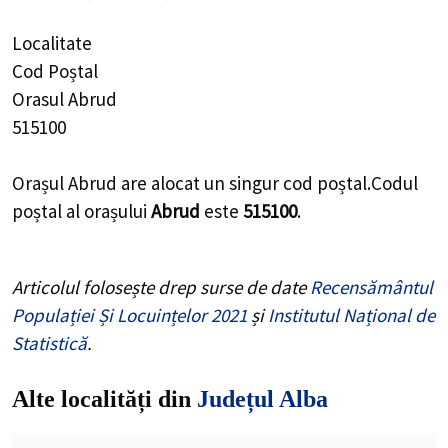
Localitate
Cod Poștal
Orasul Abrud
515100
Orașul Abrud are alocat un singur cod poștal.Codul
poștal al orașului
Abrud
este
515100
.
Articolul folosește drep surse de date
Recensământul
Populației Și Locuințelor 2021
și
Institutul Național de
Statistică
.
Alte localități din
Județul Alba