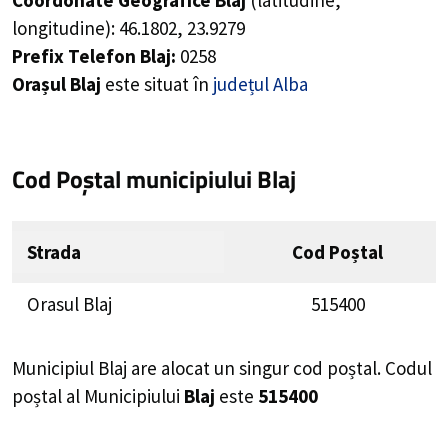
Coordonate Geografice Blaj
(latitudine,
longitudine):
46.1802
,
23.9279
Prefix Telefon Blaj:
0258
Orașul Blaj
este situat în
județul Alba
Cod Poștal municipiului Blaj
Strada
Cod Poștal
Orasul Blaj
515400
Municipiul Blaj are alocat un singur cod poștal. Codul
poștal al Municipiului
Blaj
este
515400