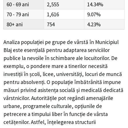
60 - 69
2,555
14.34%
70 - 79
1,616
9.07%
80+
754
4.23%
Analiza populației pe grupe de vârstă în
Municipiul
Blaj
este esențială pentru adaptarea serviciilor
publice la nevoile în schimbare ale locuitorilor. De
exemplu, o pondere mare a tinerilor necesită
investiții în școli, licee, universități, locuri de muncă
pentru absolvenți. O populație îmbătrânită impune
măsuri privind asistența socială și medicală dedicată
vârstnicilor. Autoritățile pot regândi amenajările
urbane, programele culturale, opțiunile de
petrecere a timpului liber în funcție de vârsta
cetățenilor. Astfel, înțelegerea structurii