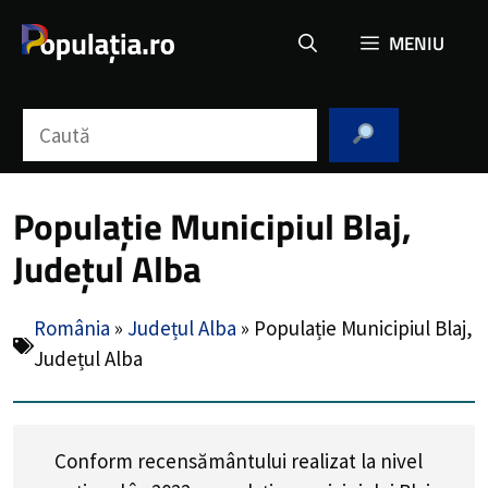
Sari
MENIU
la
conținut
Caută
Populație Municipiul Blaj,
Județul Alba
România
»
Județul Alba
»
Populație Municipiul Blaj,
Județul Alba
Conform recensământului realizat la nivel