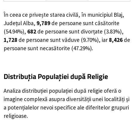
În ceea ce privește starea civilă, în
municipiul Blaj,
Județul Alba
,
9,789
de
persoane
sunt căsătorite
(
54.94%
),
682
de
persoane
sunt divorțate (
3.83%
),
1,728
de
persoane
sunt văduve (
9.70%
), iar
8,426
de
persoane
sunt necasătorite (
47.29%
).
Distribuția Populației
după Religie
Analiza distribuției populației după religie oferă o
imagine complexă asupra diversității unei localități și
a potențialelor nevoi specifice ale diferitelor grupuri
religioase.