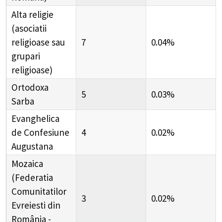
Alta religie
(asociatii
religioase sau
7
0.04%
grupari
religioase)
Ortodoxa
5
0.03%
Sarba
Evanghelica
de Confesiune
4
0.02%
Augustana
Mozaica
(Federatia
Comunitatilor
3
0.02%
Evreiesti din
România -