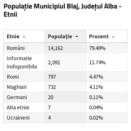
Populație Municipiul Blaj, Județul Alba -
Etnii
Etnie
Populație
Procent
Români
14,162
79.49%
Informatie
2,091
11.74%
indisponibila
Romi
797
4.47%
Maghiari
732
4.11%
Germani
20
0.11%
Alta etnie
7
0.04%
Ucraineni
4
0.02%