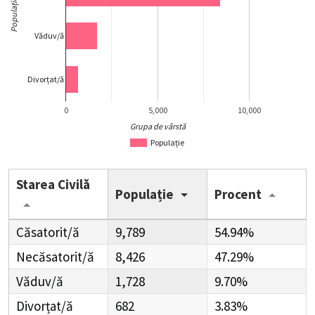
Populație
Văduv/ă
Divorțat/ă
0
5,000
10,000
Grupa de vârstă
Populație
Starea Civilă
Populație
Procent
Căsatorit/ă
9,789
54.94%
Necăsatorit/ă
8,426
47.29%
Văduv/ă
1,728
9.70%
Divorțat/ă
682
3.83%