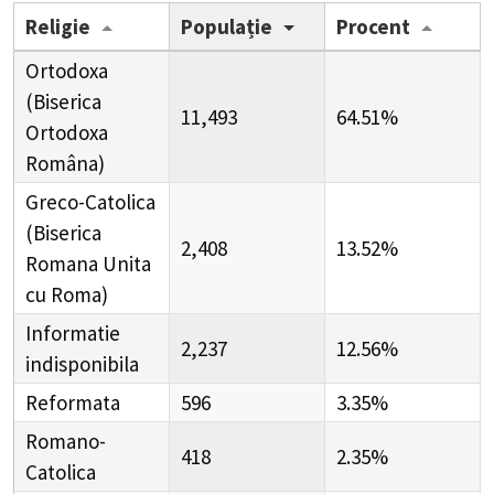
Religie
Populație
Procent
Ortodoxa
(Biserica
11,493
64.51%
Ortodoxa
Româna)
Greco-Catolica
(Biserica
2,408
13.52%
Romana Unita
cu Roma)
Informatie
2,237
12.56%
indisponibila
Reformata
596
3.35%
Romano-
418
2.35%
Catolica