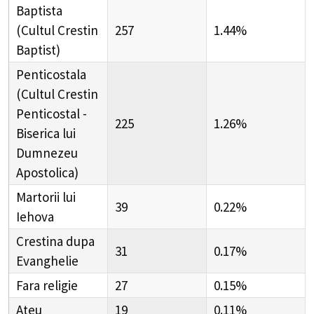
Baptista
(Cultul Crestin
257
1.44%
Baptist)
Penticostala
(Cultul Crestin
Penticostal -
225
1.26%
Biserica lui
Dumnezeu
Apostolica)
Martorii lui
39
0.22%
Iehova
Crestina dupa
31
0.17%
Evanghelie
Fara religie
27
0.15%
Ateu
19
0.11%