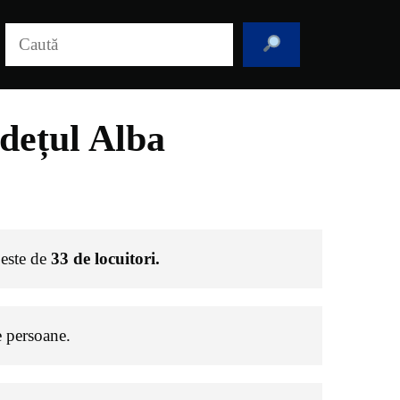
Caută
dețul Alba
 este de
33
de locuitori.
 persoane.