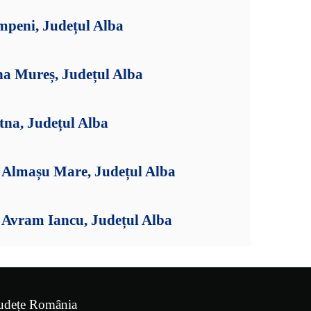
mpeni, Județul Alba
na Mureș, Județul Alba
tna, Județul Alba
Almașu Mare, Județul Alba
Avram Iancu, Județul Alba
udețe România