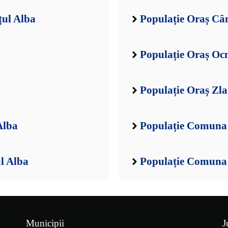
țul Alba
Populație Oraș Câ
Populație Oraș Oc
Populație Oraș Zla
Alba
Populație Comuna 
l Alba
Populație Comuna 
Municipii
J