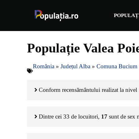
Sari
la
POPULAȚ
conținut
Populație Valea Po
România
»
Județul Alba
»
Comuna Bucium
Conform recensământului realizat la nivel n
Dintre cei
33
de locuitori,
17
sunt de sex 