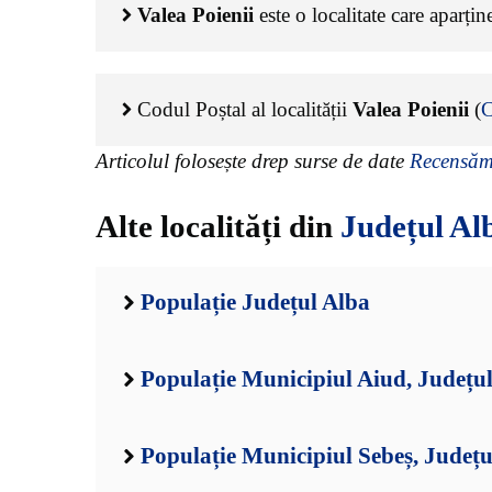
Valea Poienii
este o localitate care aparți
Codul Poștal al localității
Valea Poienii
(
Articolul folosește drep surse de date
Recensămâ
Alte localități din
Județul Al
Populație Județul Alba
Populație Municipiul Aiud, Județu
Populație Municipiul Sebeș, Județu