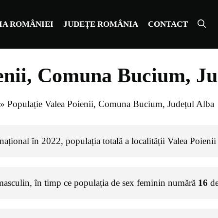
IA ROMÂNIEI
JUDEȚE ROMÂNIA
CONTACT
ienii, Comuna Bucium, Ju
»
Populație Valea Poienii, Comuna Bucium, Județul Alba
ațional în 2022, populația totală a localității Valea Poienii
masculin, în timp ce populația de sex feminin numără
16
de