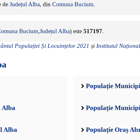
ne de
Județul Alba
, din
Comuna Bucium
.
Comuna Bucium
,
Județul Alba
) este
517197
.
ntul Populației Și Locuințelor 2021
și
Institutul Național
ba
Populație Municipi
l Alba
Populație Municipi
l Alba
Populație Oraș Ab