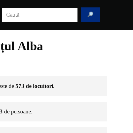
Caută
țul Alba
 este de
573
de locuitori.
3
de persoane.