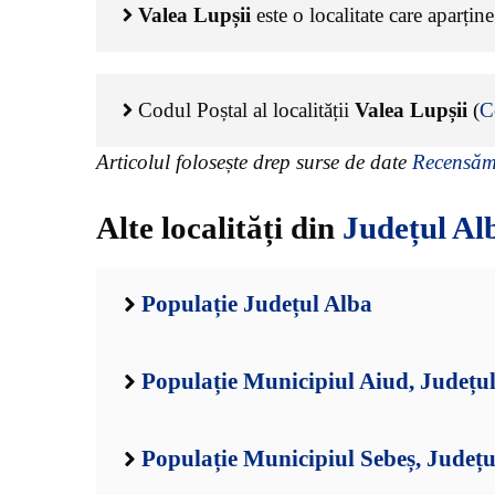
Valea Lupșii
este o localitate care aparțin
Codul Poștal al localității
Valea Lupșii
(
C
Articolul folosește drep surse de date
Recensămâ
Alte localități din
Județul Al
Populație Județul Alba
Populație Municipiul Aiud, Județu
Populație Municipiul Sebeș, Județu