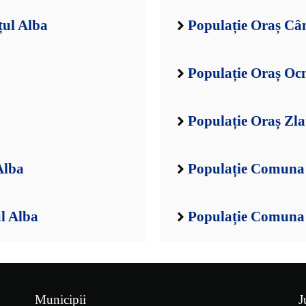
țul Alba
Populație Oraș Câ
Populație Oraș Oc
Populație Oraș Zla
Alba
Populație Comuna 
l Alba
Populație Comuna 
Municipii
J