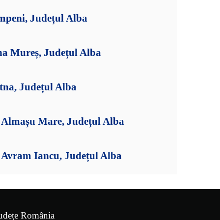
mpeni, Județul Alba
na Mureș, Județul Alba
tna, Județul Alba
Almașu Mare, Județul Alba
Avram Iancu, Județul Alba
udețe România