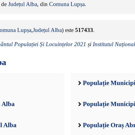
e de
Județul Alba
, din
Comuna Lupșa
.
omuna Lupșa
,
Județul Alba
) este
517433
.
ntul Populației Și Locuințelor 2021
și
Institutul Național
ba
Populație Municipi
l Alba
Populație Municipi
l Alba
Populație Oraș Ab