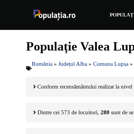
Sari
la
POPULAȚ
conținut
Populație Valea Lu
România
»
Județul Alba
»
Comuna Lupșa
Conform recensământului realizat la nivel n
Dintre cei
573
de locuitori,
280
sunt de s