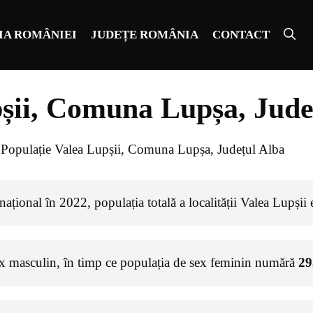
IA ROMÂNIEI
JUDEȚE ROMÂNIA
CONTACT
pșii, Comuna Lupșa, Jude
»
Populație Valea Lupșii, Comuna Lupșa, Județul Alba
ațional în 2022, populația totală a localității Valea Lupșii
ex masculin, în timp ce populația de sex feminin numără
29