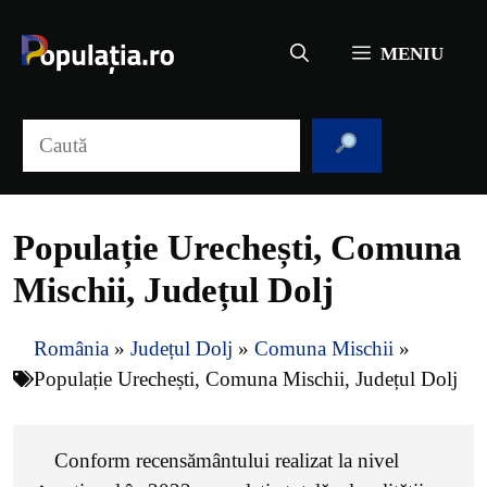
Sari
la
MENIU
conținut
Caută
Populație Urechești, Comuna
Mischii, Județul Dolj
România
»
Județul Dolj
»
Comuna Mischii
»
Populație Urechești, Comuna Mischii, Județul Dolj
Conform recensământului realizat la nivel