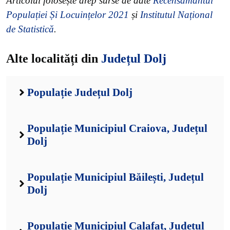
Articolul folosește drep surse de date
Recensământul
Populației Și Locuințelor 2021
și
Institutul Național
de Statistică
.
Alte localități din
Județul Dolj
Populație Județul Dolj
Populație Municipiul Craiova, Județul
Dolj
Populație Municipiul Băilești, Județul
Dolj
Populație Municipiul Calafat, Județul