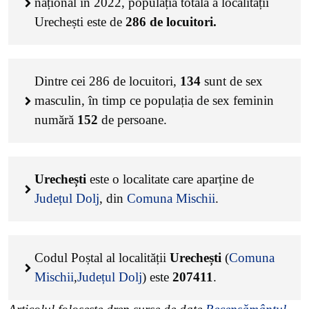
național în 2022, populația totală a localității
Urechești este de
286
de locuitori.
Dintre cei
286
de locuitori,
134
sunt de sex
masculin, în timp ce populația de sex feminin
numără
152
de persoane.
Urechești
este o localitate care aparține de
Județul Dolj
, din
Comuna Mischii
.
Codul Poștal al localității
Urechești
(
Comuna
Mischii
,
Județul Dolj
) este
207411
.