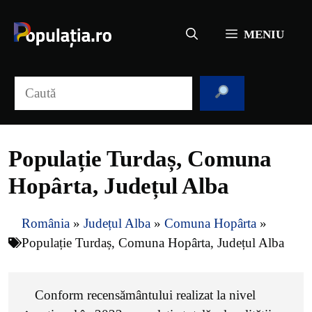
Sari
la
MENIU
conținut
Caută
Populație Turdaș, Comuna
Hopârta, Județul Alba
România
»
Județul Alba
»
Comuna Hopârta
»
Populație Turdaș, Comuna Hopârta, Județul Alba
Conform recensământului realizat la nivel