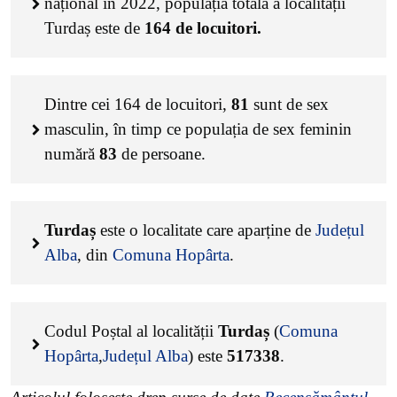
național în 2022, populația totală a localității
Turdaș este de
164
de locuitori.
Dintre cei
164
de locuitori,
81
sunt de sex
masculin, în timp ce populația de sex feminin
numără
83
de persoane.
Turdaș
este o localitate care aparține de
Județul
Alba
, din
Comuna Hopârta
.
Codul Poștal al localității
Turdaș
(
Comuna
Hopârta
,
Județul Alba
) este
517338
.