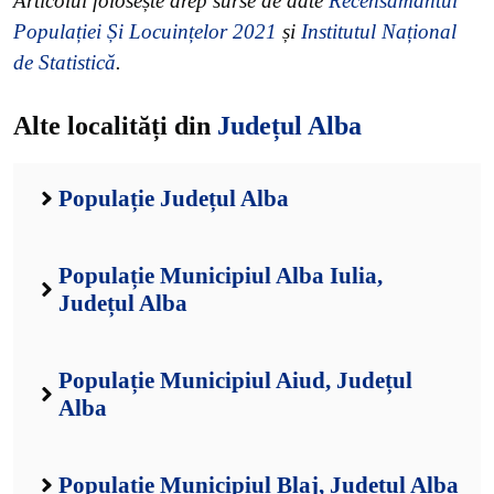
Articolul folosește drep surse de date
Recensământul
Populației Și Locuințelor 2021
și
Institutul Național
de Statistică
.
Alte localități din
Județul Alba
Populație Județul Alba
Populație Municipiul Alba Iulia,
Județul Alba
Populație Municipiul Aiud, Județul
Alba
Populație Municipiul Blaj, Județul Alba