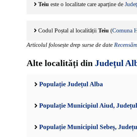
Teiu
este o localitate care aparține de
Județ
Codul Poștal al localității
Teiu
(
Comuna H
Articolul folosește drep surse de date
Recensămâ
Alte localități din
Județul Al
Populație Județul Alba
Populație Municipiul Aiud, Județu
Populație Municipiul Sebeș, Județu