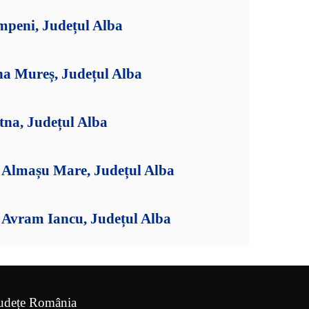
mpeni, Județul Alba
na Mureș, Județul Alba
tna, Județul Alba
Almașu Mare, Județul Alba
Avram Iancu, Județul Alba
udețe România