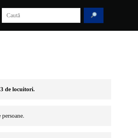
Caută
53
de locuitori.
 persoane.