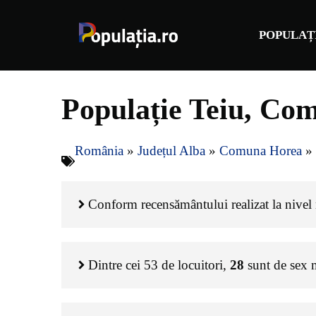
Sari
la
POPULAȚ
conținut
Populație Teiu, Co
România
»
Județul Alba
»
Comuna Horea
»
Conform recensământului realizat la nivel n
Dintre cei
53
de locuitori,
28
sunt de sex 