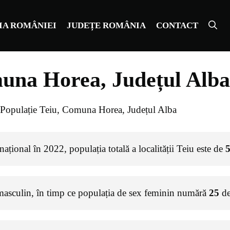
IA ROMÂNIEI
JUDEȚE ROMÂNIA
CONTACT
muna Horea, Județul Alba
Populație Teiu, Comuna Horea, Județul Alba
ațional în 2022, populația totală a localității Teiu este de
masculin, în timp ce populația de sex feminin numără
25
de