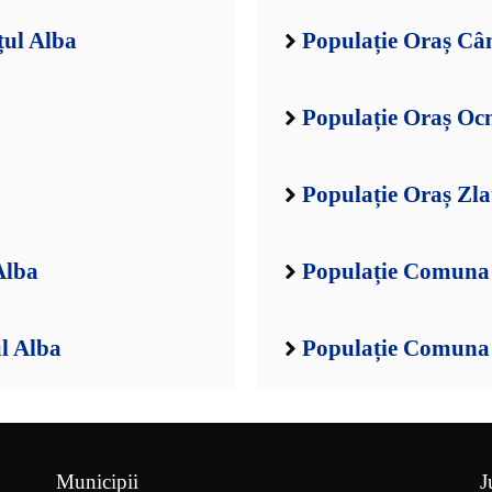
țul Alba
Populație Oraș Câ
Populație Oraș Oc
Populație Oraș Zla
Alba
Populație Comuna 
l Alba
Populație Comuna 
Municipii
J