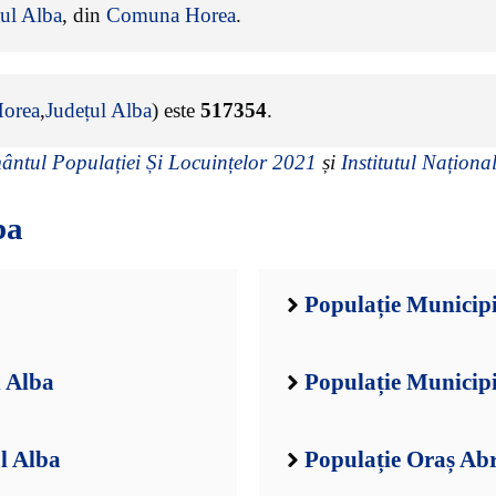
ul Alba
, din
Comuna Horea
.
orea
,
Județul Alba
) este
517354
.
ntul Populației Și Locuințelor 2021
și
Institutul Național
ba
Populație Municipi
l Alba
Populație Municipi
l Alba
Populație Oraș Ab