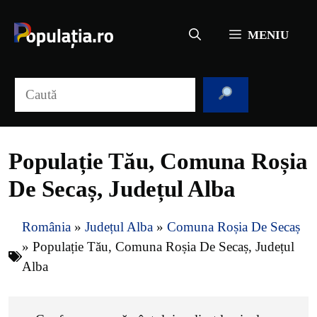
Sari
la
MENIU
conținut
Caută
Populație Tău, Comuna Roșia
De Secaș, Județul Alba
România
»
Județul Alba
»
Comuna Roșia De Secaș
»
Populație Tău, Comuna Roșia De Secaș, Județul
Alba