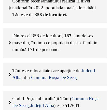
Conform recensământului realizat la nivel
național în 2022, populația totală a localității
Tău este de
358
de locuitori.
Dintre cei
358
de locuitori,
187
sunt de sex
masculin, în timp ce populația de sex feminin
numără
171
de persoane.
Tău
este o localitate care aparține de
Județul
Alba
, din
Comuna Roșia De Secaș
.
Codul Poștal al localității
Tău
(
Comuna Roșia
De Secaș
,
Județul Alba
) este
517641
.