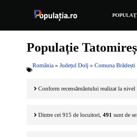
Sari
la
POPULAȚ
conținut
Populație Tatomireș
România
»
Județul Dolj
»
Comuna Brădești
Conform recensământului realizat la nivel n
Dintre cei
915
de locuitori,
491
sunt de s