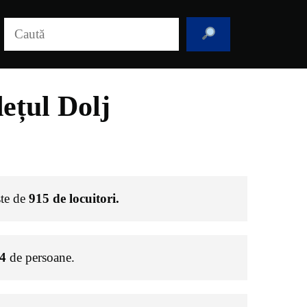
Caută
ețul Dolj
ste de
915
de locuitori.
4
de persoane.