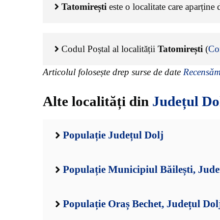
Tatomirești
este o localitate care aparține
Codul Poștal al localității
Tatomirești
(
Co
Articolul folosește drep surse de date
Recensămâ
Alte localități din
Județul Do
Populație Județul Dolj
Populație Municipiul Băilești, Jude
Populație Oraș Bechet, Județul Dol