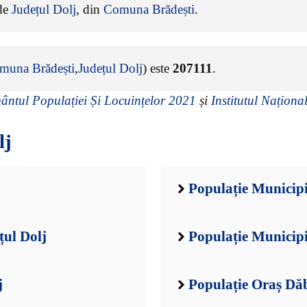
 de
Județul Dolj
, din
Comuna Brădești
.
muna Brădești
,
Județul Dolj
) este
207111
.
ntul Populației Și Locuințelor 2021
și
Institutul Național
lj
Populație Municipi
țul Dolj
Populație Municipi
j
Populație Oraș Dăb