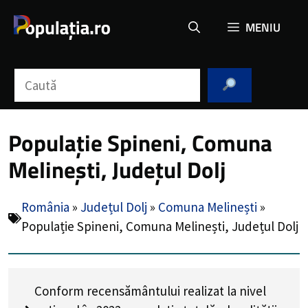
Sari
MENIU
la
conținut
Caută
Populație Spineni, Comuna
Melinești, Județul Dolj
România
»
Județul Dolj
»
Comuna Melinești
»
Populație Spineni, Comuna Melinești, Județul Dolj
Conform recensământului realizat la nivel