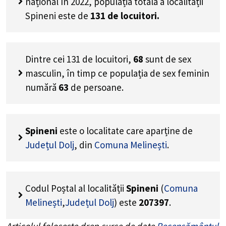
național în 2022, populația totală a localității
Spineni este de
131
de locuitori.
Dintre cei
131
de locuitori,
68
sunt de sex
masculin, în timp ce populația de sex feminin
numără
63
de persoane.
Spineni
este o localitate care aparține de
Județul Dolj
, din
Comuna Melinești
.
Codul Poștal al localității
Spineni
(
Comuna
Melinești
,
Județul Dolj
) este
207397
.
Articolul folosește drep surse de date
Recensământul