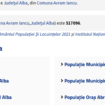
 de
Județul Alba
, din
Comuna Avram Iancu
.
na Avram Iancu
,
Județul Alba
) este
517096
.
mântul Populației Și Locuințelor 2021
și
Institutul Națion
a
Populație Municipiu
 Alba
Populație Municipiu
l Alba
Populație Oraș Abr