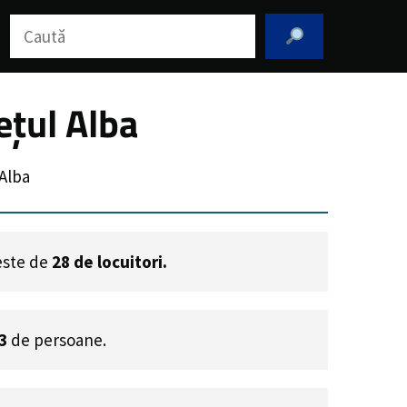
Caută
ețul Alba
Alba
 este de
28
de locuitori.
3
de persoane.