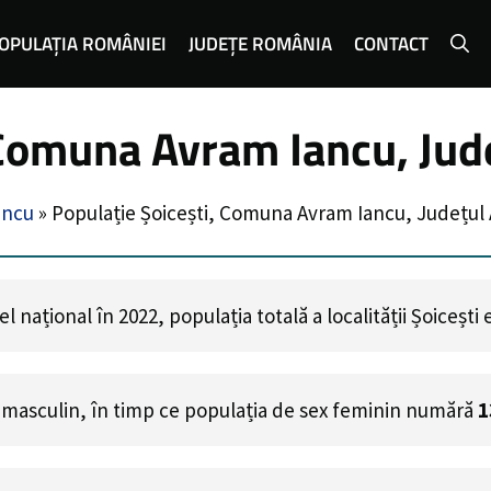
OPULAȚIA ROMÂNIEI
JUDEȚE ROMÂNIA
CONTACT
 Comuna Avram Iancu, Jud
ancu
»
Populație Șoicești, Comuna Avram Iancu, Județul 
 național în 2022, populația totală a localității Șoicești
 masculin, în timp ce populația de sex feminin numără
1