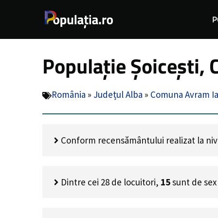
Sari
P
la
conținut
Populație Șoicești,
România
»
Județul Alba
»
Comuna Avram I
Conform recensământului realizat la nivel
Dintre cei
28
de locuitori,
15
sunt de sex