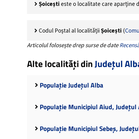
Șoicești
este o localitate care aparține
Codul Poștal al localității
Șoicești
(
Comu
Articolul folosește drep surse de date
Recensă
Alte localități din
Județul Alb
Populație Județul Alba
Populație Municipiul Aiud, Județul
Populație Municipiul Sebeș, Județu