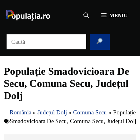
Sari
la
MENIU
conținut
Caută
Populație Smadovicioara De
Secu, Comuna Secu, Județul
Dolj
România
»
Județul Dolj
»
Comuna Secu
»
Populație
Smadovicioara De Secu, Comuna Secu, Județul Dolj