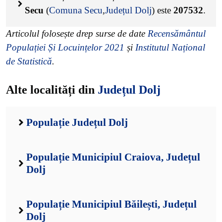
Secu
(
Comuna Secu
,
Județul Dolj
) este
207532
.
Articolul folosește drep surse de date
Recensământul
Populației Și Locuințelor 2021
și
Institutul Național
de Statistică
.
Alte localități din
Județul Dolj
Populație Județul Dolj
Populație Municipiul Craiova, Județul
Dolj
Populație Municipiul Băilești, Județul
Dolj