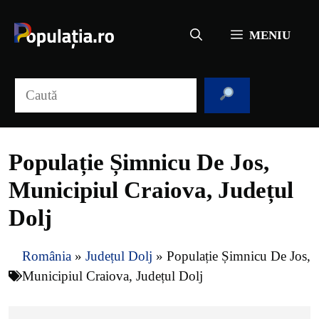
Sari
la
MENIU
conținut
Caută
Populație Șimnicu De Jos,
Municipiul Craiova, Județul
Dolj
România
»
Județul Dolj
»
Populație Șimnicu De Jos,
Municipiul Craiova, Județul Dolj