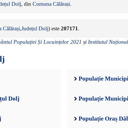
dețul Dolj
, din
Comuna Călărași
.
 Călărași
,
Județul Dolj
) este
207171
.
ntul Populației Și Locuințelor 2021
și
Institutul Național
lj
Populație Municipi
țul Dolj
Populație Municipi
j
Populație Oraș Dăb