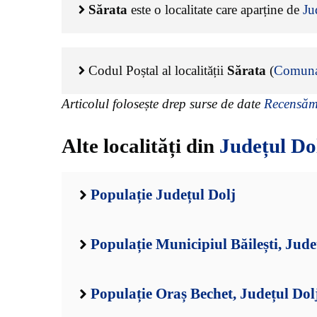
Sărata
este o localitate care aparține de
Ju
Codul Poștal al localității
Sărata
(
Comuna
Articolul folosește drep surse de date
Recensămâ
Alte localități din
Județul Do
Populație Județul Dolj
Populație Municipiul Băilești, Jude
Populație Oraș Bechet, Județul Dol