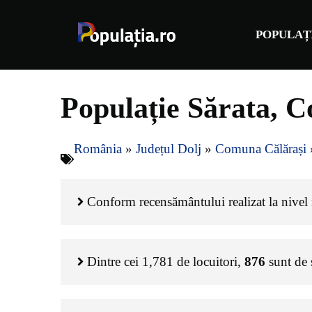
Sari
la
POPULAȚ
conținut
Populație Sărata, C
România
»
Județul Dolj
»
Comuna Călărași
Conform recensământului realizat la nivel n
Dintre cei
1,781
de locuitori,
876
sunt de