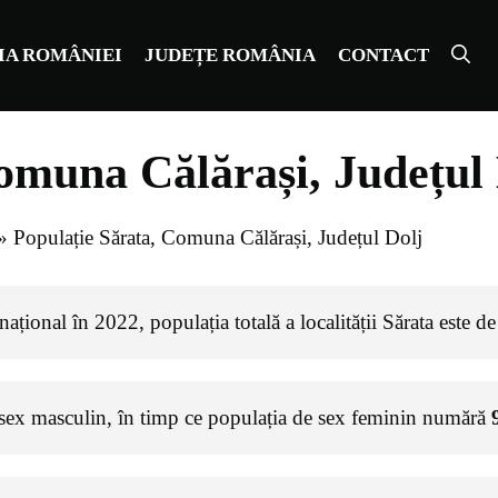
IA ROMÂNIEI
JUDEȚE ROMÂNIA
CONTACT
omuna Călărași, Județul 
»
Populație Sărata, Comuna Călărași, Județul Dolj
ațional în 2022, populația totală a localității Sărata este d
 sex masculin, în timp ce populația de sex feminin numără