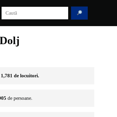
Caută
Dolj
e
1,781
de locuitori.
905
de persoane.