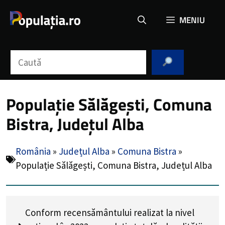
Sari
MENIU
la
conținut
Caută
Populație Sălăgești, Comuna
Bistra, Județul Alba
România
»
Județul Alba
»
Comuna Bistra
»
Populație Sălăgești, Comuna Bistra, Județul Alba
Conform recensământului realizat la nivel