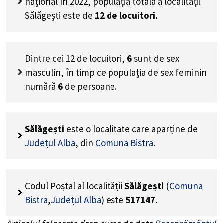
național în 2022, populația totală a localității
Sălăgești este de
12
de locuitori.
Dintre cei
12
de locuitori,
6
sunt de sex
masculin, în timp ce populația de sex feminin
numără
6
de persoane.
Sălăgești
este o localitate care aparține de
Județul Alba
, din
Comuna Bistra
.
Codul Poștal al localității
Sălăgești
(
Comuna
Bistra
,
Județul Alba
) este
517147
.
Articolul folosește drep surse de date
Recensământul