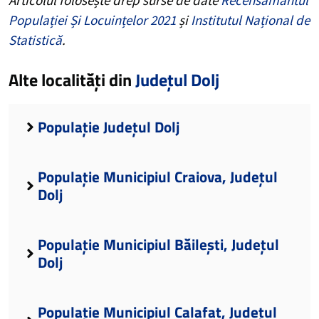
Populației Și Locuințelor 2021
și
Institutul Național de
Statistică
.
Alte localități din
Județul Dolj
Populație Județul Dolj
Populație Municipiul Craiova, Județul
Dolj
Populație Municipiul Băilești, Județul
Dolj
Populație Municipiul Calafat, Județul