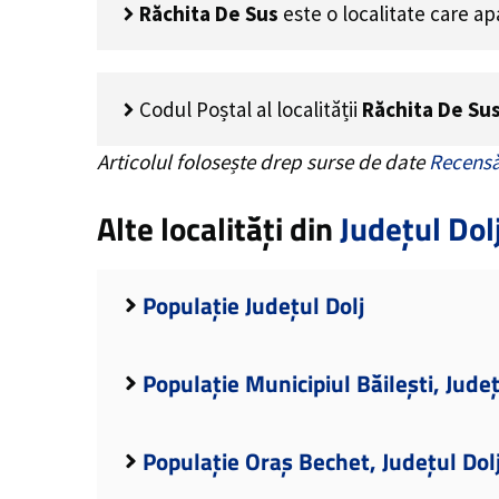
Răchita De Sus
este o localitate care a
Codul Poștal al localității
Răchita De Su
Articolul folosește drep surse de date
Recensă
Alte localități din
Județul Dol
Populație Județul Dolj
Populație Municipiul Băilești, Județ
Populație Oraș Bechet, Județul Dol