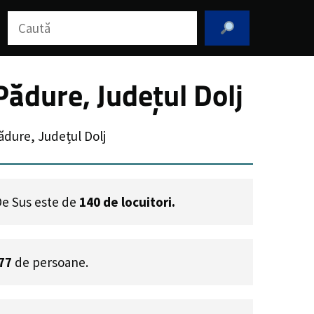
Caută
ădure, Județul Dolj
dure, Județul Dolj
 De Sus este de
140
de locuitori.
77
de persoane.