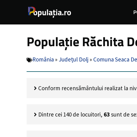
Sari
P
la
conținut
Populație Răchita D
România
»
Județul Dolj
»
Comuna Seaca De
Conform recensământului realizat la nivel
Dintre cei
140
de locuitori,
63
sunt de se