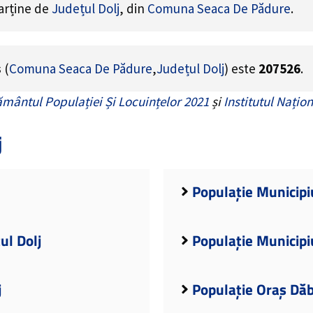
parține de
Județul Dolj
, din
Comuna Seaca De Pădure
.
s
(
Comuna Seaca De Pădure
,
Județul Dolj
) este
207526
.
mântul Populației Și Locuințelor 2021
și
Institutul Națion
j
Populație Municipiu
ul Dolj
Populație Municipiu
j
Populație Oraș Dăb