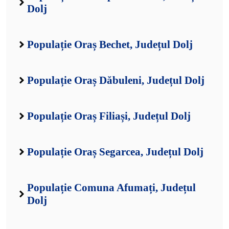
Dolj
Populație Oraș Bechet, Județul Dolj
Populație Oraș Dăbuleni, Județul Dolj
Populație Oraș Filiași, Județul Dolj
Populație Oraș Segarcea, Județul Dolj
Populație Comuna Afumați, Județul
Dolj