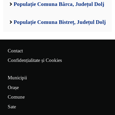
Populație Comuna Bârca, Județul Dolj
Populație Comuna Bistreț, Județul Dolj
Contact
Confidențialitate și Cookies
Municipii
Orașe
Comune
Sate