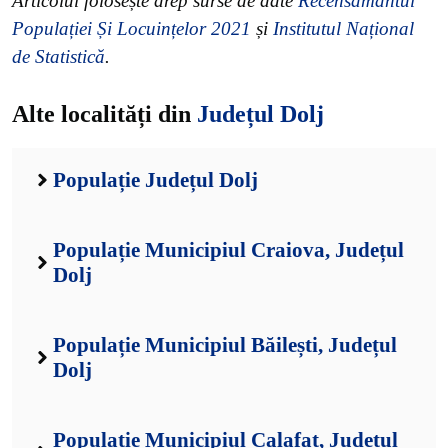
Articolul folosește drep surse de date
Recensământul
Populației Și Locuințelor 2021
și
Institutul Național
de Statistică
.
Alte localități din
Județul Dolj
Populație Județul Dolj
Populație Municipiul Craiova, Județul
Dolj
Populație Municipiul Băilești, Județul
Dolj
Populație Municipiul Calafat, Județul