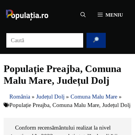
Sari
la
MENIU
conținut
Caută
Populație Preajba, Comuna
Malu Mare, Județul Dolj
România
»
Județul Dolj
»
Comuna Malu Mare
»
Populație Preajba, Comuna Malu Mare, Județul Dolj
Conform recensământului realizat la nivel