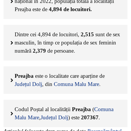
național în 2022, populația totală a localității
Preajba este de
4,894
de locuitori.
Dintre cei
4,894
de locuitori,
2,515
sunt de sex
masculin, în timp ce populația de sex feminin
numără
2,379
de persoane.
Preajba
este o localitate care aparține de
Județul Dolj
, din
Comuna Malu Mare
.
Codul Poștal al localității
Preajba
(
Comuna
Malu Mare
,
Județul Dolj
) este
207367
.