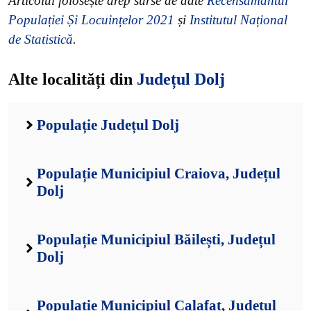
Articolul folosește drep surse de date
Recensământul
Populației Și Locuințelor 2021
și
Institutul Național
de Statistică
.
Alte localități din
Județul Dolj
Populație Județul Dolj
Populație Municipiul Craiova, Județul
Dolj
Populație Municipiul Băilești, Județul
Dolj
Populație Municipiul Calafat, Județul