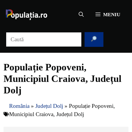
Sari
la
MENIU
conținut
Caută
Populație Popoveni,
Municipiul Craiova, Județul
Dolj
România
»
Județul Dolj
»
Populație Popoveni,
Municipiul Craiova, Județul Dolj