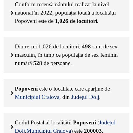
Conform recensământului realizat la nivel
național în 2022, populația totală a localității
Popoveni este de
1,026
de locuitori.
Dintre cei
1,026
de locuitori,
498
sunt de sex
masculin, în timp ce populația de sex feminin
numără
528
de persoane.
Popoveni
este o localitate care aparține de
Municipiul Craiova
, din
Județul Dolj
.
Codul Poștal al localității
Popoveni
(
Județul
Dolj
,
Municipiul Craiova
) este
200003
.