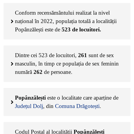
Conform recensământului realizat la nivel
național în 2022, populația totală a localității
Popânzălești este de
523
de locuitori.
Dintre cei
523
de locuitori,
261
sunt de sex
masculin, în timp ce populația de sex feminin
numără
262
de persoane.
Popânzălești
este o localitate care aparține de
Județul Dolj
, din
Comuna Drăgotești
.
Codul Poștal al localității
Popânzălești