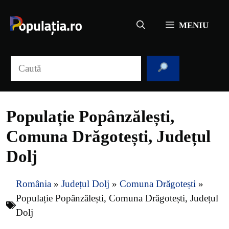
Sari
la
MENIU
conținut
Caută
Populație Popânzălești,
Comuna Drăgotești, Județul
Dolj
România
»
Județul Dolj
»
Comuna Drăgotești
»
Populație Popânzălești, Comuna Drăgotești, Județul
Dolj