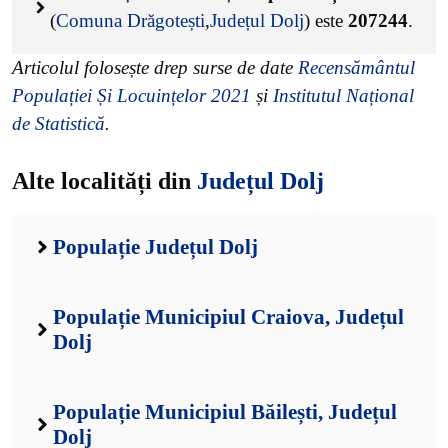
(
Comuna Drăgotești
,
Județul Dolj
) este
207244
.
Articolul folosește drep surse de date
Recensământul
Populației Și Locuințelor 2021
și
Institutul Național
de Statistică
.
Alte localități din
Județul Dolj
Populație Județul Dolj
Populație Municipiul Craiova, Județul
Dolj
Populație Municipiul Băilești, Județul
Dolj