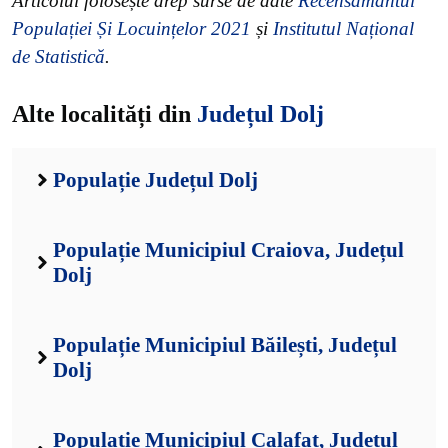
Articolul folosește drep surse de date
Recensământul
Populației Și Locuințelor 2021
și
Institutul Național
de Statistică
.
Alte localități din
Județul Dolj
Populație Județul Dolj
Populație Municipiul Craiova, Județul
Dolj
Populație Municipiul Băilești, Județul
Dolj
Populație Municipiul Calafat, Județul