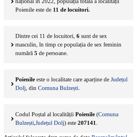
național în 2022, populația totală a localității
Poienile este de
11
de locuitori.
Dintre cei
11
de locuitori,
6
sunt de sex
masculin, în timp ce populația de sex feminin
numără
5
de persoane.
Poienile
este o localitate care aparține de
Județul
Dolj
, din
Comuna Bulzești
.
Codul Poștal al localității
Poienile
(
Comuna
Bulzești
,
Județul Dolj
) este
207141
.