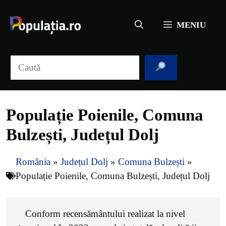
Sari
la
MENIU
conținut
Caută
Populație Poienile, Comuna
Bulzești, Județul Dolj
România
»
Județul Dolj
»
Comuna Bulzești
»
Populație Poienile, Comuna Bulzești, Județul Dolj
Conform recensământului realizat la nivel