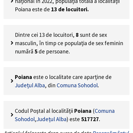
național în 2022, populația totală a localității
Poiana este de
13
de locuitori.
Dintre cei
13
de locuitori,
8
sunt de sex
masculin, în timp ce populația de sex feminin
numără
5
de persoane.
Poiana
este o localitate care aparține de
Județul Alba
, din
Comuna Sohodol
.
Codul Poștal al localității
Poiana
(
Comuna
Sohodol
,
Județul Alba
) este
517727
.
Articolul folosește drep surse de date
Recensământul