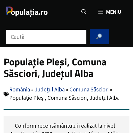
Sari
MENIU
la
conținut
Caută
Populație Pleși, Comuna
Săsciori, Județul Alba
România
»
Județul Alba
»
Comuna Săsciori
»
Populație Pleși, Comuna Săsciori, Județul Alba
Conform recensământului realizat la nivel