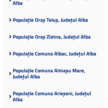
Alba
Populație Oraș Teiuș, Județul Alba
Populație Oraș Zlatna, Județul Alba
Populație Comuna Albac, Județul Alba
Populație Comuna Almașu Mare,
Județul Alba
Populație Comuna Arieșeni, Județul
Alba