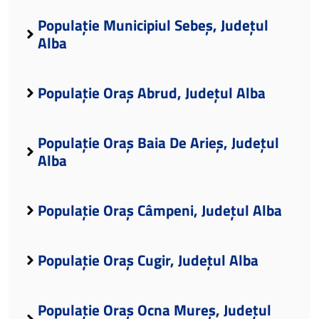
Populație Municipiul Sebeș, Județul
Alba
Populație Oraș Abrud, Județul Alba
Populație Oraș Baia De Arieș, Județul
Alba
Populație Oraș Câmpeni, Județul Alba
Populație Oraș Cugir, Județul Alba
Populație Oraș Ocna Mureș, Județul