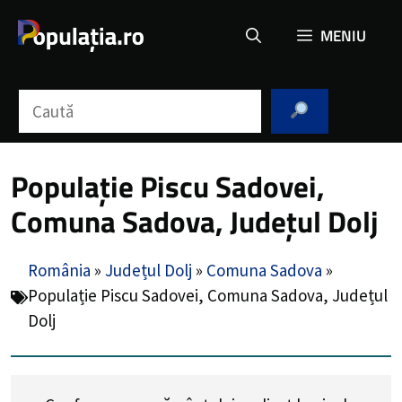
Sari
MENIU
la
conținut
Caută
Populație Piscu Sadovei,
Comuna Sadova, Județul Dolj
România
»
Județul Dolj
»
Comuna Sadova
»
Populație Piscu Sadovei, Comuna Sadova, Județul
Dolj