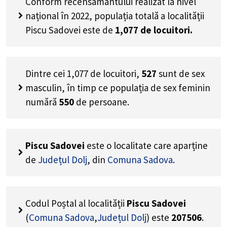
Conform recensământului realizat la nivel
național în 2022, populația totală a localității
Piscu Sadovei este de
1,077
de locuitori.
Dintre cei
1,077
de locuitori,
527
sunt de sex
masculin, în timp ce populația de sex feminin
numără
550
de persoane.
Piscu Sadovei
este o localitate care aparține
de
Județul Dolj
, din
Comuna Sadova
.
Codul Poștal al localității
Piscu Sadovei
(
Comuna Sadova
,
Județul Dolj
) este
207506
.