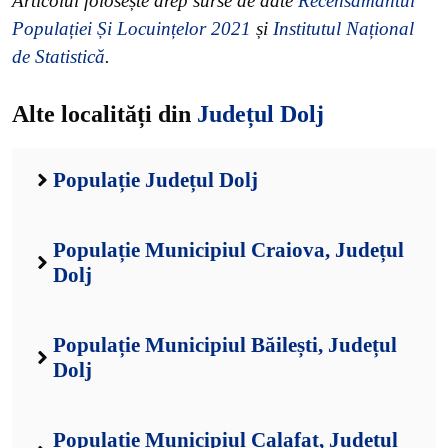
Articolul folosește drep surse de date
Recensământul
Populației Și Locuințelor 2021
și
Institutul Național
de Statistică
.
Alte localități din
Județul Dolj
Populație Județul Dolj
Populație Municipiul Craiova, Județul
Dolj
Populație Municipiul Băilești, Județul
Dolj
Populație Municipiul Calafat, Județul