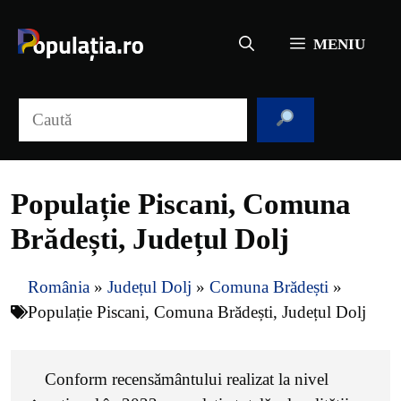
Sari
la
MENIU
conținut
Caută
Populație Piscani, Comuna
Brădești, Județul Dolj
România
»
Județul Dolj
»
Comuna Brădești
»
Populație Piscani, Comuna Brădești, Județul Dolj
Conform recensământului realizat la nivel