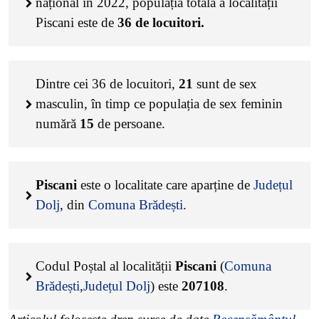
național în 2022, populația totală a localității
Piscani este de
36
de locuitori.
Dintre cei
36
de locuitori,
21
sunt de sex
masculin, în timp ce populația de sex feminin
numără
15
de persoane.
Piscani
este o localitate care aparține de
Județul
Dolj
, din
Comuna Brădești
.
Codul Poștal al localității
Piscani
(
Comuna
Brădești
,
Județul Dolj
) este
207108
.